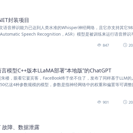
.NET封装项目
号称其英文语音辨识能力已达到人类水准的Whisper神经网络，且它亦支持其它9
matic Speech Recognition，ASR）模型是被训练来运行语音辨识
847
20
模型C++版本LLaMA部署“本地版”的ChatGPT
看它起朱楼，眼看它宴宾客，FaceBook终于坐不住了，发布了同样基于LLM
亿和650亿这4种参数规模的模型，参数是指神经网络中的权重和偏置等可调整
901
20
tGPT 故障、数据泄露