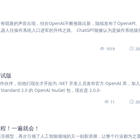
，虽然时有唱衰的声音出现，但在OpenAI不断推陈出新，陆续发布了OpenAPI、G
个聊天机器人往操作系统入口进军的升纬之路。 ChatGPT能被认为是操作系统
1019
20
测试版
连的合作伙伴，但他们现在才开始为 .NET 开发人员发布官方 OpenAI 库，加
ard 2.0 的 OpenAI NuGet 包，现在是 2.0.0-
11
20
用教程！一遍就会！
最新的大语言模型，再次引领了人工智能领域的又一创新浪潮，让整个行业都为之