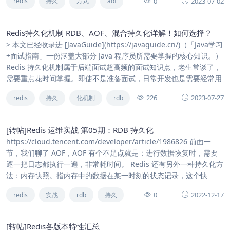
0
2023-07-02
redis
持久
方式
aof
Redis持久化机制 RDB、AOF、混合持久化详解！如何选择？
> 本文已经收录进 [JavaGuide](https://javaguide.cn/)（「Java学习
+面试指南」一份涵盖大部分 Java 程序员所需要掌握的核心知识。）
Redis 持久化机制属于后端面试超高频的面试知识点，老生常谈了，
需要重点花时间掌握。即使不是准备面试，日常开发也是需要经常用
226
2023-07-27
redis
持久
化机制
rdb
[转帖]Redis 运维实战 第05期：RDB 持久化
https://cloud.tencent.com/developer/article/1986826 前面一
节，我们聊了 AOF，AOF 有个不足点就是：进行数据恢复时，需要
逐一把日志都执行一遍，非常耗时间。 Redis 还有另外一种持久化方
法：内存快照。指内存中的数据在某一时刻的状态记录，这个快
0
2022-12-17
redis
实战
rdb
持久
[转帖]Redis各版本特性汇总