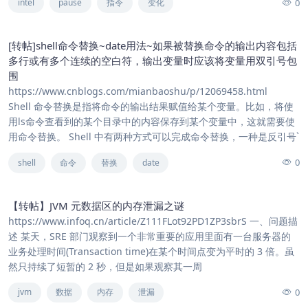
0
intel
pause
指令
变化
[转帖]shell命令替换~date用法~如果被替换命令的输出内容包括
多行或有多个连续的空白符，输出变量时应该将变量用双引号包
围
https://www.cnblogs.com/mianbaoshu/p/12069458.html
Shell 命令替换是指将命令的输出结果赋值给某个变量。比如，将使
用ls命令查看到的某个目录中的内容保存到某个变量中，这就需要使
用命令替换。 Shell 中有两种方式可以完成命令替换，一种是反引号`
0
shell
命令
替换
date
【转帖】JVM 元数据区的内存泄漏之谜
https://www.infoq.cn/article/Z111FLot92PD1ZP3sbrS 一、问题描
述 某天，SRE 部门观察到一个非常重要的应用里面有一台服务器的
业务处理时间(Transaction time)在某个时间点变为平时的 3 倍。虽
然只持续了短暂的 2 秒，但是如果观察其一周
0
jvm
数据
内存
泄漏