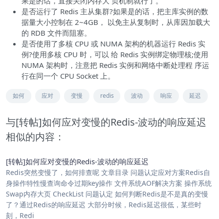
果是的话，直接关闭内存大 页机制就行了。
是否运行了 Redis 主从集群?如果是的话，把主库实例的数
据量大小控制在 2~4GB， 以免主从复制时，从库因加载大
的 RDB 文件而阻塞。
是否使用了多核 CPU 或 NUMA 架构的机器运行 Redis 实
例?使用多核 CPU 时，可以 给 Redis 实例绑定物理核;使用
NUMA 架构时，注意把 Redis 实例和网络中断处理程 序运
行在同一个 CPU Socket 上。
如何
应对
变慢
redis
波动
响应
延迟
与[转帖]如何应对变慢的Redis-波动的响应延迟
相似的内容：
[转帖]如何应对变慢的Redis-波动的响应延迟
Redis突然变慢了，如何排查呢 文章目录 问题认定应对方案Redis自
身操作特性慢查询命令过期key操作 文件系统AOF解决方案 操作系统
Swap内存大页 CheckList 问题认定 如何判断Redis是不是真的变慢
了？通过Redis的响应延迟 大部分时候，Redis延迟很低，某些时
刻，Redi