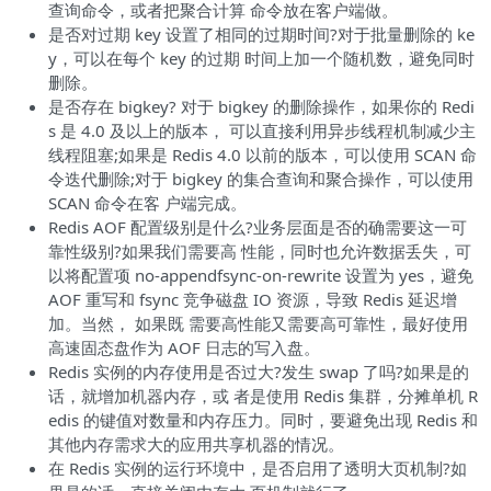
查询命令，或者把聚合计算 命令放在客户端做。
是否对过期 key 设置了相同的过期时间?对于批量删除的 ke
y，可以在每个 key 的过期 时间上加一个随机数，避免同时
删除。
是否存在 bigkey? 对于 bigkey 的删除操作，如果你的 Redi
s 是 4.0 及以上的版本， 可以直接利用异步线程机制减少主
线程阻塞;如果是 Redis 4.0 以前的版本，可以使用 SCAN 命
令迭代删除;对于 bigkey 的集合查询和聚合操作，可以使用
SCAN 命令在客 户端完成。
Redis AOF 配置级别是什么?业务层面是否的确需要这一可
靠性级别?如果我们需要高 性能，同时也允许数据丢失，可
以将配置项 no-appendfsync-on-rewrite 设置为 yes，避免
AOF 重写和 fsync 竞争磁盘 IO 资源，导致 Redis 延迟增
加。当然， 如果既 需要高性能又需要高可靠性，最好使用
高速固态盘作为 AOF 日志的写入盘。
Redis 实例的内存使用是否过大?发生 swap 了吗?如果是的
话，就增加机器内存，或 者是使用 Redis 集群，分摊单机 R
edis 的键值对数量和内存压力。同时，要避免出现 Redis 和
其他内存需求大的应用共享机器的情况。
在 Redis 实例的运行环境中，是否启用了透明大页机制?如