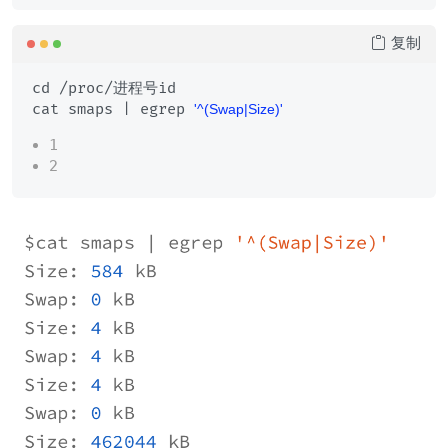
复制
cd /proc/进程号id

cat smaps | egrep 
'^(Swap|Size)'
1
2