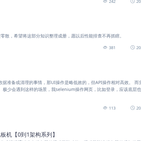
242
20
较零散，希望将这部分知识整理成册，愿以后性能排查不再抓瞎。
381
20
些数据准备或清理的事情，那UI操作是略低效的，但API操作相对高效。 而
 极少会遇到这样的场景，我selenium操作网页，比如登录，应该底层
113
20
的跳板机【0到1架构系列】