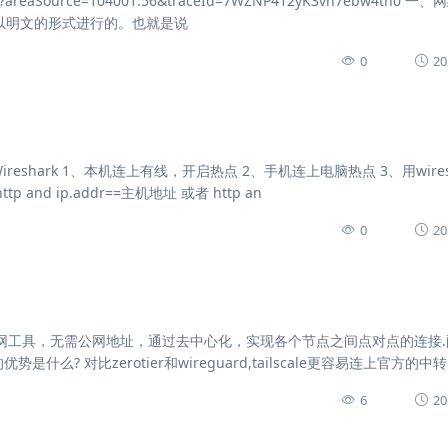
954070?areaSource=104001.56&traceId=7WZNP412yK3vh7ebw4th0 
是以明文的形式进行的。也就是说
0
20
7 方法一：Wireshark 1、本机连上有线，开启热点 2、手机连上电脑热点 3、用wire
d ip.addr==主机地址 或者 http an
0
20
guard的一个联网工具，无需公网地址，通过去中心化，实现各个节点之间点对点的连接
? 对比zerotier和wireguard,tailscale更容易连上官方的中转
6
20