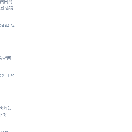
于内网的
程登陆端
24-04-24
k 分析网
22-11-20
这块的知
下对
23-09-22