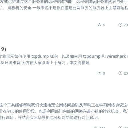
开发或运维通过这台服务器的远程登陆功能，远程登陆该服务器然后与处
"。 跳板机的安全 一般来说不建议在搭建公网服务的服务器上面暴露远
6
20
19）
ice-zh/ 本文将展示如何使用 tcpdump 抓包，以及如何用 tcpdump 和 wireshar
基础环境准备 为方便大家跟着上手练习，本文将搭建
0
20
工具，这个工具能够帮助我们快速地定位网络问题以及帮助正在学习网络协议
留在初步的使用阶段。也是利用部门内部的网络兴趣小组的讨论机会，私
功能进行调研，并结合实际场景抓包分析对功能进行对照说明。
327
20