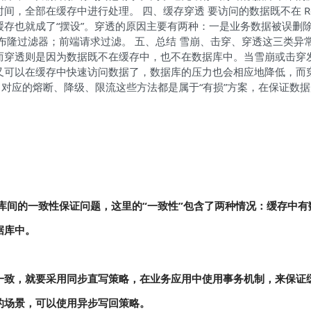
，全部在缓存中进行处理。 四、缓存穿透 要访问的数据既不在 Red
存也就成了“摆设”。穿透的原因主要有两种：一是业务数据被误删
布隆过滤器；前端请求过滤。 五、总结 雪崩、击穿、穿透这三类异
而穿透则是因为数据既不在缓存中，也不在数据库中。当雪崩或击穿
又可以在缓存中快速访问数据了，数据库的压力也会相应地降低，而
力。对应的熔断、降级、限流这些方法都是属于“有损”方案，在保证数
数据库间的一致性保证问题，这里的“一致性”包含了两种情况：缓存中有
据库中。
一致，就要采用同步直写策略，在业务应用中使用事务机制，来保证
的场景，可以使用异步写回策略。