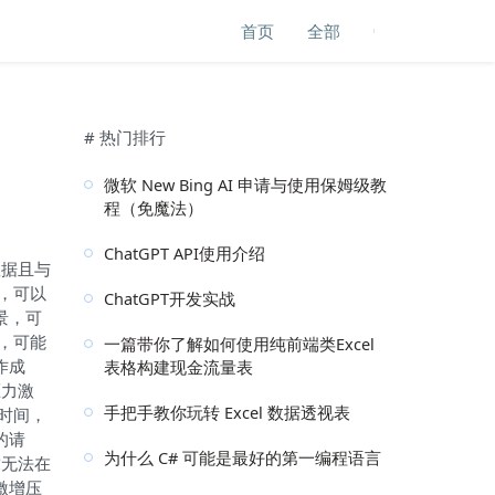
首页
全部
# 热门排行
微软 New Bing AI 申请与使用保姆级教
程（免魔法）
ChatGPT API使用介绍
数据且与
，可以
ChatGPT开发实战
景，可
，可能
一篇带你了解如何使用纯前端类Excel
作成
表格构建现金流量表
压力激
手把手教你玩转 Excel 数据透视表
期时间，
的请
为什么 C# 可能是最好的第一编程语言
求无法在
激增压