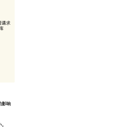
的影响
小。