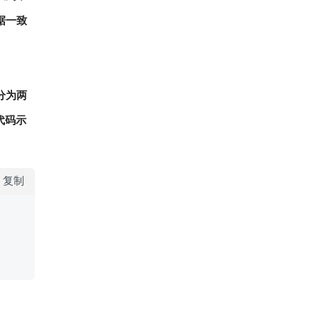
据一致
分为两
代码示
复制