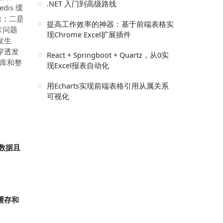
.NET 入门到高级路线
is 缓
除；二是
提高工作效率的神器：基于前端表格实
常问题
现Chrome Excel扩展插件
发生
穿透发
React + Springboot + Quartz，从0实
据库和整
现Excel报表自动化
用Echarts实现前端表格引用从属关系
可视化
数据且
缓存和