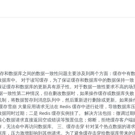
缓存和数据库之间的数据一致性问题主要涉及到两个方面：缓存中有
数据库中。 对于读写缓存，为了保证缓存和数据库中的数据保持一致
保证缓存和数据库的更新具有原子性。对于数据一致性要求不高的场
数据一致性第二种情况，但在删改数据时，如果操作缓存或数据库失败
机制，将数据暂存到消息队列中，然后重新进行删除或更新。如果操
存雪崩 大量应用请求无法在 Redis 缓存中进行处理，导致数据库
同时过期；二是 Redis 缓存实例挂了。 解决方法包括：微调过
核心数据请求直接返回空或错误等预置信息；熔断，拒绝缓存客户端
 缓存，无法命中再访问数据库。 三、缓存击穿 针对某个热点数据的请
据库，压力激增影响到其他请求。为了避免缓存击穿给数据库带来的