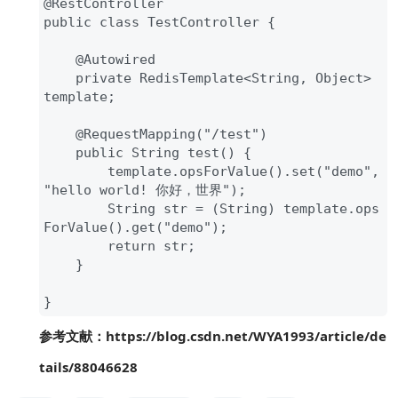
@RestController

public class TestController {

    @Autowired

    private RedisTemplate<String, Object> 
template;

    @RequestMapping("/test")

    public String test() {

        template.opsForValue().set("demo", 
"hello world! 你好，世界");

        String str = (String) template.ops
ForValue().get("demo");

        return str;

    }

}
参考文献：https://blog.csdn.net/WYA1993/article/de
tails/88046628