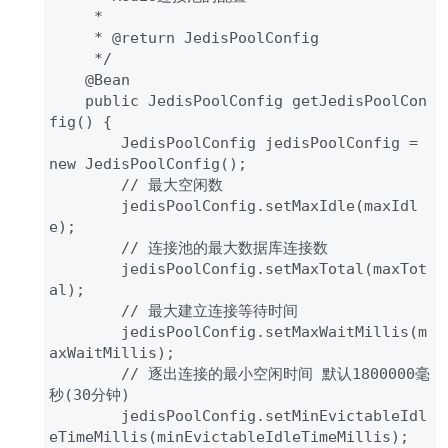
     * 

     * @return JedisPoolConfig

     */

    @Bean

    public JedisPoolConfig getJedisPoolCon
fig() {

        JedisPoolConfig jedisPoolConfig = 
new JedisPoolConfig();

        // 最大空闲数

        jedisPoolConfig.setMaxIdle(maxIdl
e);

        // 连接池的最大数据库连接数

        jedisPoolConfig.setMaxTotal(maxTot
al);

        // 最大建立连接等待时间

        jedisPoolConfig.setMaxWaitMillis(m
axWaitMillis);

        // 逐出连接的最小空闲时间 默认1800000毫
秒(30分钟)

        jedisPoolConfig.setMinEvictableIdl
eTimeMillis(minEvictableIdleTimeMillis);
