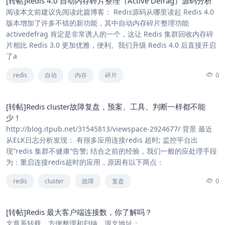
[转帖]Redis 4.0 自动内存碎片整理（Active Defrag）源码分析
阅读本文前建议先阅读此篇博客： Redis源码从哪里读起 Redis 4.0
版本增加了许多不错的新功能，其中自动内存碎片整理功能
activedefrag 肯定是非常诱人的一个，这让 Redis 集群回收内存碎
片相比 Redis 3.0 更加优雅，便利。我们升级 Redis 4.0 后直接开启
了a
0
redis
自动
内存
碎片
[转帖]Redis cluster故障复盘，预案、工具、判断一样都不能
少！
http://blog.itpub.net/31545813/viewspace-2924677/ 背景 最近
从ELK日志分析发现： 有很多应用连接redis 超时; 监控平台出
现”redis 集群不健康“告警; 结合之前的经验，我们一般的应处理手段
为：重启连接redis超时的应用，原因有以下两点：
0
redis
cluster
故障
复盘
[转帖]Redis 最大客户端连接数，你了解吗？
文章系转载，方便整理和归纳，源文地址：