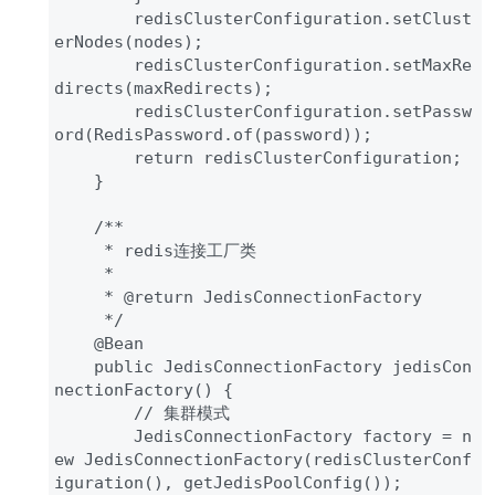
        redisClusterConfiguration.setClust
erNodes(nodes);

        redisClusterConfiguration.setMaxRe
directs(maxRedirects);

        redisClusterConfiguration.setPassw
ord(RedisPassword.of(password));

        return redisClusterConfiguration;

    }

    /**

     * redis连接工厂类

     * 

     * @return JedisConnectionFactory

     */

    @Bean

    public JedisConnectionFactory jedisCon
nectionFactory() {

        // 集群模式

        JedisConnectionFactory factory = n
ew JedisConnectionFactory(redisClusterConf
iguration(), getJedisPoolConfig());
