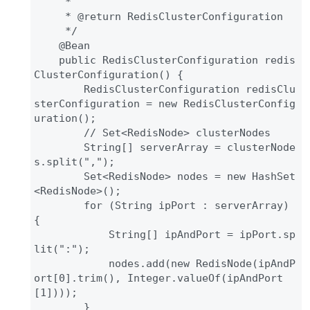
     * 

     * @return RedisClusterConfiguration

     */

    @Bean

    public RedisClusterConfiguration redis
ClusterConfiguration() {

        RedisClusterConfiguration redisClu
sterConfiguration = new RedisClusterConfig
uration();

        // Set<RedisNode> clusterNodes

        String[] serverArray = clusterNode
s.split(",");

        Set<RedisNode> nodes = new HashSet
<RedisNode>();

        for (String ipPort : serverArray) 
{

            String[] ipAndPort = ipPort.sp
lit(":");

            nodes.add(new RedisNode(ipAndP
ort[0].trim(), Integer.valueOf(ipAndPort
[1])));

        }
