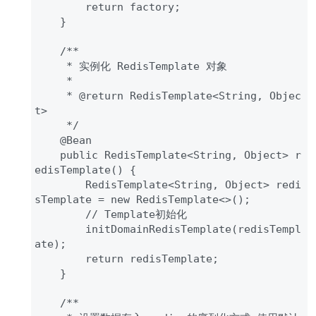
        return factory;

    }

    /**

     * 实例化 RedisTemplate 对象

     * 

     * @return RedisTemplate<String, Objec
t>

     */

    @Bean

    public RedisTemplate<String, Object> r
edisTemplate() {

        RedisTemplate<String, Object> redi
sTemplate = new RedisTemplate<>();

        // Template初始化

        initDomainRedisTemplate(redisTempl
ate);

        return redisTemplate;

    }

    /**
