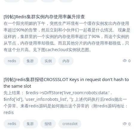
[转帖]Redis集群实例内存使用率飙升排查
在一个阳光明媚的下午，突然生产环境有一个缓存实例发出内存使用
率超过90%的告警，然后立刻和小伙伴们一起看是什么情况。 现象是
这样的，集群里的一个实例的内存使用率超过了90%，而这个实例的
从节点，内存使用率却很低。而且其他分片的内存使用率都很低，只
有这个分片高。见下图cachecloud实例状态图。
0
redis
集群
实例
内存
[转帖]redis集群报错CROSSSLOT Keys in request don‘t hash to
the same slot
先上结果： $redis->sDiffStore('live_room:robots:data:' .
$info['id'], 'user_info:robots_list', ''); 上述代码执行后redis抛出一
个异常。来看redis源码是如何抛出这个异常的（附redis源码地址：
redis
0
redis
集群
报错
crossslot