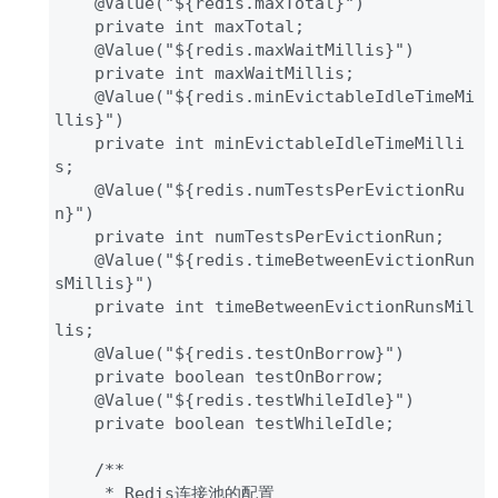
    @Value("${redis.maxTotal}")

    private int maxTotal;

    @Value("${redis.maxWaitMillis}")

    private int maxWaitMillis;

    @Value("${redis.minEvictableIdleTimeMi
llis}")

    private int minEvictableIdleTimeMilli
s;

    @Value("${redis.numTestsPerEvictionRu
n}")

    private int numTestsPerEvictionRun;

    @Value("${redis.timeBetweenEvictionRun
sMillis}")

    private int timeBetweenEvictionRunsMil
lis;

    @Value("${redis.testOnBorrow}")

    private boolean testOnBorrow;

    @Value("${redis.testWhileIdle}")

    private boolean testWhileIdle;

    /**

     * Redis连接池的配置
