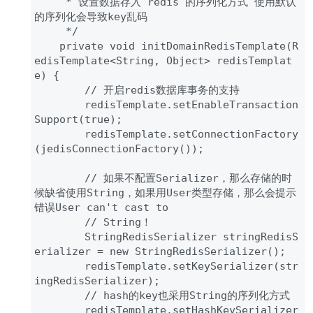
     * 设置数据存入 redis 的序列化方式 使用默认
的序列化会导致key乱码

     */

    private void initDomainRedisTemplate(R
edisTemplate<String, Object> redisTemplat
e) {

        // 开启redis数据库事务的支持

        redisTemplate.setEnableTransaction
Support(true);

        redisTemplate.setConnectionFactory
(jedisConnectionFactory());

        // 如果不配置Serializer，那么存储的时
候缺省使用String，如果用User类型存储，那么会提示
错误User can't cast to

        // String！

        StringRedisSerializer stringRedisS
erializer = new StringRedisSerializer();

        redisTemplate.setKeySerializer(str
ingRedisSerializer);

        // hash的key也采用String的序列化方式

        redisTemplate.setHashKeySerializer