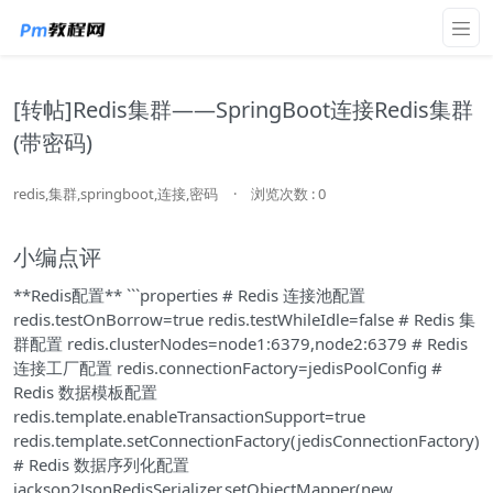
[转帖]Redis集群——SpringBoot连接Redis集群
(带密码)
redis,集群,springboot,连接,密码
·
浏览次数 : 0
小编点评
**Redis配置** ```properties # Redis 连接池配置
redis.testOnBorrow=true redis.testWhileIdle=false # Redis 集
群配置 redis.clusterNodes=node1:6379,node2:6379 # Redis
连接工厂配置 redis.connectionFactory=jedisPoolConfig #
Redis 数据模板配置
redis.template.enableTransactionSupport=true
redis.template.setConnectionFactory(jedisConnectionFactory)
# Redis 数据序列化配置
jackson2JsonRedisSerializer.setObjectMapper(new