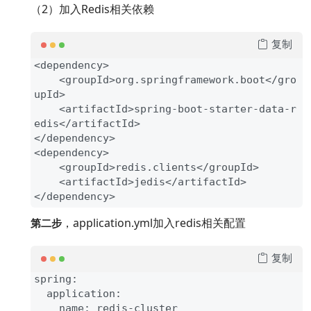
（2）加入Redis相关依赖
复制
<dependency>

    <groupId>org.springframework.boot</gro
upId>

    <artifactId>spring-boot-starter-data-r
edis</artifactId>

</dependency>

<dependency>

    <groupId>redis.clients</groupId>

    <artifactId>jedis</artifactId>

</dependency>
，application.yml加入redis相关配置
第二步
复制
spring:

  application:

    name: redis-cluster
