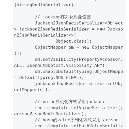
(stringRedisSerializer);

        // jackson序列化对象设置

        Jackson2JsonRedisSerializer<Object
> jackson2JsonRedisSerializer = new Jackso
n2JsonRedisSerializer<>(

                Object.class);

        ObjectMapper om = new ObjectMapper
();

        om.setVisibility(PropertyAccessor.
ALL, JsonAutoDetect.Visibility.ANY);

        om.enableDefaultTyping(ObjectMappe
r.DefaultTyping.NON_FINAL);

        jackson2JsonRedisSerializer.setObj
ectMapper(om);

        // value序列化方式采用jackson

        redisTemplate.setValueSerializer(j
ackson2JsonRedisSerializer);

        // hash的value序列化方式采用jackson

        redisTemplate.setHashValueSerializ