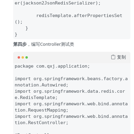
er(jackson2JsonRedisSerializer);

        redisTemplate.afterPropertiesSet
();

    }

}
第四步
，编写Controller测试类
复制
package com.qxj.application;

import org.springframework.beans.factory.a
nnotation.Autowired;

import org.springframework.data.redis.cor
e.RedisTemplate;

import org.springframework.web.bind.annota
tion.RequestMapping;

import org.springframework.web.bind.annota
tion.RestController;
