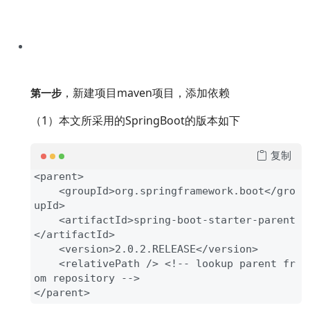
，新建项目maven项目，添加依赖
第一步
（1）本文所采用的SpringBoot的版本如下
复制
<parent>

    <groupId>org.springframework.boot</gro
upId>

    <artifactId>spring-boot-starter-parent
</artifactId>

    <version>2.0.2.RELEASE</version>

    <relativePath /> 
<!-- lookup parent fr
om repository -->

</parent>