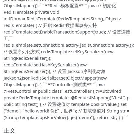
ObjectMapper()); ``` **Redis模板配置** ```java // 初始化
RedisTemplate private void
initDomainRedisTemplate(RedisTemplate<String, Object>
redisTemplate) { // 开启 Redis 数据库事务支持
redisTemplate.setEnableTransactionSupport(true); // 设置连接
工厂
redisTemplate.setConnectionFactory(jedisConnectionFactory());
// 设置序列化方式 redisTemplate.setKeySerializer(new
StringRedisSerializer());
redisTemplate.setHashKeySerializer(new
StringRedisSerializer()); // 设置 Jackson序列化对象
Jackson2JsonRedisSerializer.setObjectMapper(new
ObjectMapper()); } ``` **Controller测试类** ```java
@RestController public class TestController { @Autowired
private RedisTemplate
template; @RequestMapping("/test") p
ublic String test() { // 设置键值对 template.opsForValue().set
("demo", "hello world! 你好，世界"); // 获取键值对 String str =
(String) template.opsForValue().get("demo"); return str; } } ```
正文