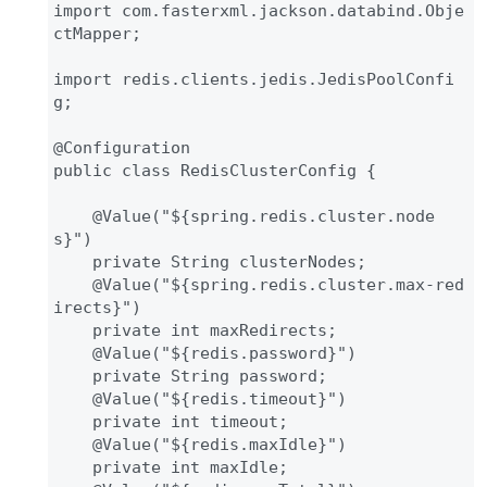
import com.fasterxml.jackson.databind.Obje
ctMapper;

import redis.clients.jedis.JedisPoolConfi
g;

@Configuration

public class RedisClusterConfig {

    @Value("${spring.redis.cluster.node
s}")

    private String clusterNodes;

    @Value("${spring.redis.cluster.max-red
irects}")

    private int maxRedirects;

    @Value("${redis.password}")

    private String password;

    @Value("${redis.timeout}")

    private int timeout;

    @Value("${redis.maxIdle}")

    private int maxIdle;
