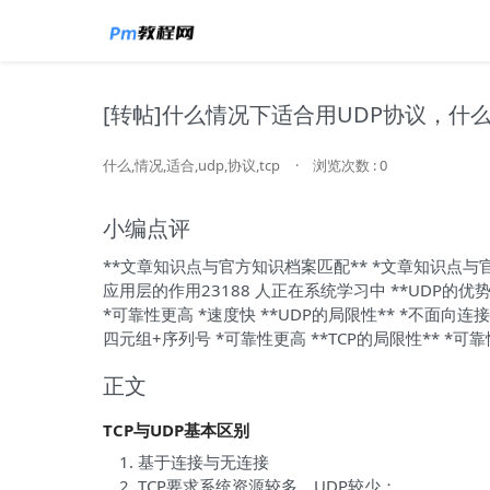
[转帖]什么情况下适合用UDP协议，什
什么,情况,适合,udp,协议,tcp
·
浏览次数 : 0
小编点评
**文章知识点与官方知识档案匹配** *文章知识
应用层的作用23188 人正在系统学习中 **UDP的
*可靠性更高 *速度快 **UDP的局限性** *不面向连接
四元组+序列号 *可靠性更高 **TCP的局限性** *
正文
TCP与UDP基本区别
基于连接与无连接
TCP要求系统资源较多，UDP较少；