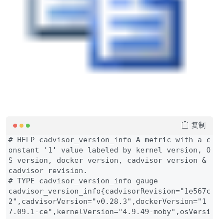
复制
# HELP cadvisor_version_info A metric with a c
onstant '1' value labeled by kernel version, O
S version, docker version, cadvisor version & 
cadvisor revision.

# TYPE cadvisor_version_info gauge

cadvisor_version_info{cadvisorRevision="1e567c
2",cadvisorVersion="v0.28.3",dockerVersion="1
7.09.1-ce",kernelVersion="4.9.49-moby",osVersi