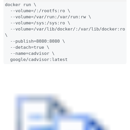
docker run \

  --volume=/:/rootfs:ro \

  --volume=/var/run:/var/run:rw \

  --volume=/sys:/sys:ro \

  --volume=/var/lib/docker/:/var/lib/docker:ro 
\

  --publish=8080:8080 \

  --detach=true \

  --name=cadvisor \

  google/cadvisor:latest