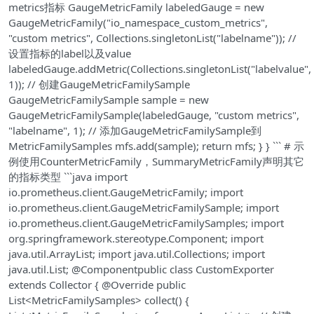
metrics指标 GaugeMetricFamily labeledGauge = new
GaugeMetricFamily("io_namespace_custom_metrics",
"custom metrics", Collections.singletonList("labelname")); //
设置指标的label以及value
labeledGauge.addMetric(Collections.singletonList("labelvalue",
1)); // 创建GaugeMetricFamilySample
GaugeMetricFamilySample sample = new
GaugeMetricFamilySample(labeledGauge, "custom metrics",
"labelname", 1); // 添加GaugeMetricFamilySample到
MetricFamilySamples mfs.add(sample); return mfs; } } ``` # 示
例使用CounterMetricFamily，SummaryMetricFamily声明其它
的指标类型 ```java import
io.prometheus.client.GaugeMetricFamily; import
io.prometheus.client.GaugeMetricFamilySample; import
io.prometheus.client.GaugeMetricFamilySamples; import
org.springframework.stereotype.Component; import
java.util.ArrayList; import java.util.Collections; import
java.util.List; @Componentpublic class CustomExporter
extends Collector { @Override public
List<MetricFamilySamples> collect() {