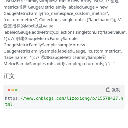
List<MetricFamilySamples> mfs = new ArrayList<>; // 创建
metrics指标 GaugeMetricFamily labeledGauge = new
GaugeMetricFamily("io_namespace_custom_metrics",
"custom metrics", Collections.singletonList("labelname")); //
设置指标的label以及value
labeledGauge.addMetric(Collections.singletonList("labelvalue",
1)); // 创建GaugeMetricFamilySample
GaugeMetricFamilySample sample = new
GaugeMetricFamilySample(labeledGauge, "custom metrics",
"labelname", 1); // 添加GaugeMetricFamilySample到
MetricFamilySamples mfs.add(sample); return mfs; } } ```
正文
复制
https:
//
www.cnblogs.com/lizexiong/p/15578427.h
tml