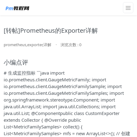
[转帖]Prometheus的Exporter详解
prometheus,exporter,详解
·
浏览次数 : 0
小编点评
# 生成监控指标 ```java import
io.prometheus.client.GaugeMetricFamily; import
io.prometheus.client.GaugeMetricFamilySample; import
io.prometheus.client.GaugeMetricFamilySamples; import
org.springframework.stereotype.Component; import
java.util.ArrayList; import java.util.Collections; import
java.util.List; @Componentpublic class CustomExporter
extends Collector { @Override public
List<MetricFamilySamples> collect() {
List<MetricFamilySamples> mfs = new ArrayList<>(); // 创建