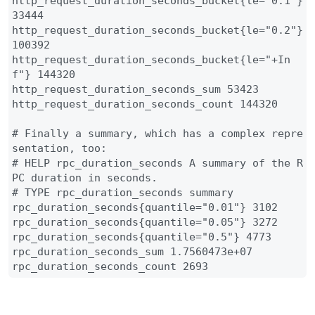
http_request_duration_seconds_bucket{le="0.1"} 
33444

http_request_duration_seconds_bucket{le="0.2"} 
100392

http_request_duration_seconds_bucket{le="+In
f"} 144320

http_request_duration_seconds_sum 53423

http_request_duration_seconds_count 144320

# Finally a summary, which has a complex repre
sentation, too:

# HELP rpc_duration_seconds A summary of the R
PC duration in seconds.

# TYPE rpc_duration_seconds summary

rpc_duration_seconds{quantile="0.01"} 3102

rpc_duration_seconds{quantile="0.05"} 3272

rpc_duration_seconds{quantile="0.5"} 4773

rpc_duration_seconds_sum 1.7560473e+07

rpc_duration_seconds_count 2693