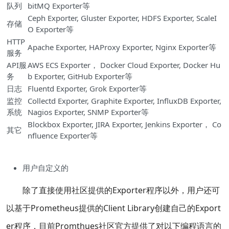
队列
bitMQ Exporter等
Ceph Exporter, Gluster Exporter, HDFS Exporter, ScaleI
存储
O Exporter等
HTTP
Apache Exporter, HAProxy Exporter, Nginx Exporter等
服务
API服
AWS ECS Exporter， Docker Cloud Exporter, Docker Hu
务
b Exporter, GitHub Exporter等
日志
Fluentd Exporter, Grok Exporter等
监控
Collectd Exporter, Graphite Exporter, InfluxDB Exporter,
系统
Nagios Exporter, SNMP Exporter等
Blockbox Exporter, JIRA Exporter, Jenkins Exporter， Co
其它
nfluence Exporter等
用户自定义的
除了直接使用社区提供的Exporter程序以外，用户还可
以基于Prometheus提供的Client Library创建自己的Export
er程序，目前Promthues社区官方提供了对以下编程语言的