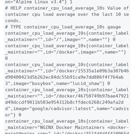
on="Alpine Linux v3.4"} 1

# HELP container_cpu_load_average_10s Value of 
container cpu load average over the last 10 se
conds.

# TYPE container_cpu_load_average_10s gauge

container_cpu_load_average_10s{container_label
_maintainer="",id="/",image="",name=""} 0

container_cpu_load_average_10s{container_label
_maintainer="",id="/docker",image="",name=""} 
0

container_cpu_load_average_10s{container_label
_maintainer="",id="/docker/15535a1e09b3a307b46
d90400423d5b262ec84dc55b91ca9e7dd886f4f764ab
3",image="busybox",name="lucid_shaw"} 0

container_cpu_load_average_10s{container_label
_maintainer="",id="/docker/46750749b97bae47921
d49dccdf9011b503e954312b8cffdec6268c249afa2d
d",image="google/cadvisor:latest",name="cadvis
or"} 0

container_cpu_load_average_10s{container_label
_maintainer="NGINX Docker Maintainers <docker-
maint@nginx.com>",id="/docker/f51fd4d4f410965d