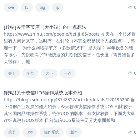
0
cve
f5
big
ip
[转帖]关于字节序（大小端）的一点想法
https://www.zhihu.com/people/bei-ji-85/posts 今天在一个技术群
里有人问起来了，当时有一些讨论（不完全都是我个人的观点），整
理一下： 为什么网络字节序（多数情况下）是大端？ 早年设备的缓
存很小，先接收高字节能快速的判断报文信息：包长度（需要准备多
大缓存）、地
0
关于
字节
大小
一点
[转帖]关于统信UOS操作系统版本介绍
https://blog.csdn.net/qq43748322/article/details/120196200 当
下信创产业发展的如火如荼，今天聊聊统信操作系统UOS 相比较于
其它国内品牌操作系统，统信UOS的版本、分支比较多，下面为大家
详细说说各UOS版本 目前统信UOS系统主要分为桌面版和
0
关于
uos
操作系统
版本