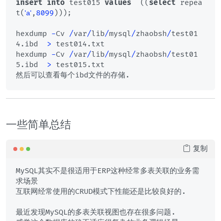
insert
into
 test015 
values
  ((
select
 repea
t(
,
8099
)));

'a'
hexdump 
-
Cv 
/
var
/
lib
/
mysql
/
zhaobsh
/
test01
4.ibd  
>
 test014.txt

hexdump 
-
Cv 
/
var
/
lib
/
mysql
/
zhaobsh
/
test01
5.ibd  
>
 test015.txt

一些简单总结
复制
MySQL其实不是很适用于ERP这种经常多表关联的业务需
求场景

互联网经常使用的CRUD模式下性能还是比较良好的.

最近发现MySQL的多表关联视图也存在很多问题. 
