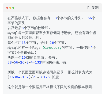
复制
在严格模式下, 数据也会有 
38
个字节的文件头.  
56
个
字节的页头

以及最后
8
个字节的校验和. 

Mysql每一页里面都至少要存储两行记录, 还会有两个虚
拟的最大列和最小列. 

每个占用
13
个字节, 合计 
26
个字节. 

Mysql还有一个Page 
Directory
的空间. 一般使用
4
个
字节(不是很确认)

所以一个
16
38
+
56
+
26
+
8
+
4
=
132
字节的存储开销. 

所以一个页面里面可以存储两条记录. 那么计算方式为

(
16384
-
132
)/
2
 = 
8126
 长度
