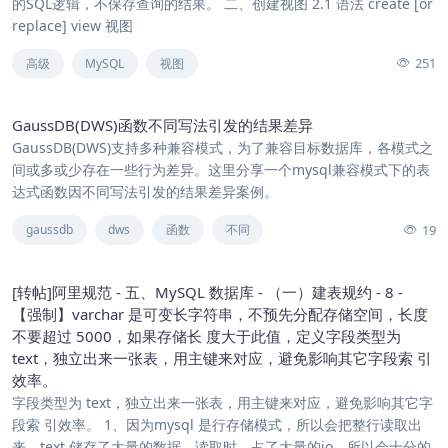
的SQL逻辑，不保存查询的结果。 二、创建视图 2.1 语法 create [or
replace] view 视图
251
高级
MySQL
视图
GaussDB(DWS)函数不同写法引发的结果差异
GaussDB(DWS)支持多种兼容模式，为了兼容目标数据库，各模式之
间或多或少存在一些行为差异。这里分享一个mysql兼容模式下的表
达式函数因不同写法引发的结果差异案例。
19
gaussdb
dws
函数
不同
[转帖]阿里规范 - 五、MySQL 数据库 - （一）建表规约 - 8 -
【强制】varchar 是可变长字符串，不预先分配存储空间，长度
不要超过 5000，如果存储长 度大于此值，定义字段类型为
text，独立出来一张表，用主键来对应，避免影响其它字段索 引
效率。
字段类型为 text，独立出来一张表，用主键来对应，避免影响其它字
段索 引效率。 1、因为mysql 是行存储模式，所以会把整行读取出
来。text 储存了大量的数据。读取时，占了大量的io。所以会十分的