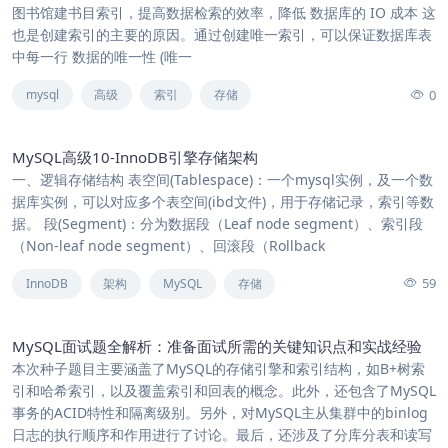
图书馆建书目索引，提高数据检索的效率，降低 数据库的 IO 成本 这
也是创建索引的主要的原因。通过创建唯一索引，可以保证数据库表
中每一行 数据的唯一性 (唯一
0
mysql
高级
索引
存储
MySQL高级10-InnoDB引擎存储架构
一、逻辑存储结构 表空间(Tablespace)：一个mysql实例，及一个数
据库实例，可以对应多个表空间(ibd文件)，用于存储记录，索引等数
据。 段(Segment)：分为数据段（Leaf node segment）、索引段
（Non-leaf node segment）、回滚段（Rollback
59
InnoDB
架构
MySQL
存储
MySQL面试题全解析：准备面试所需的关键知识点和实战经验
本次种子题目主要涵盖了MySQL的存储引擎和索引结构，如B+树索
引和哈希索引，以及覆盖索引和回表的概念。此外，还包含了MySQL
事务的ACID特性和隔离级别。另外，对MySQL主从集群中的binlog
日志的执行顺序和作用进行了讨论。最后，还涉及了分库分表和读写