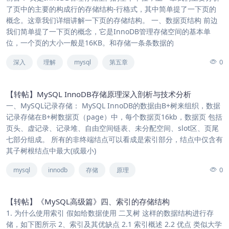
了页中的主要的构成行的存储结构-行格式，其中简单提了一下页的
概念。这章我们详细讲解一下页的存储结构。 一、数据页结构 前边
我们简单提了一下页的概念，它是InnoDB管理存储空间的基本单
位，一个页的大小一般是16KB。和存储一条条数据的
0
深入
理解
mysql
第五章
【转帖】MySQL InnoDB存储原理深入剖析与技术分析
一、MySQL记录存储： MySQL InnoDB的数据由B+树来组织，数据
记录存储在B+树数据页（page）中，每个数据页16kb，数据页 包括
页头、虚记录、记录堆、自由空间链表、未分配空间、slot区、页尾
七部分组成。 所有的非终端结点可以看成是索引部分，结点中仅含有
其子树根结点中最大(或最小)
0
mysql
innodb
存储
原理
【转帖】《MySQL高级篇》四、索引的存储结构
1. 为什么使用索引 假如给数据使用 二叉树 这样的数据结构进行存
储，如下图所示 2、索引及其优缺点 2.1 索引概述 2.2 优点 类似大学