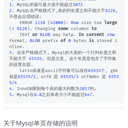
1.
 MySQL的索引最大值不能超过
3072
2.
 MySQL在严格模式下,表的列长度之和不能大于
8126
, 
不然会出现错误:

    ERROR 
1118
 (
42000
): 
Row
 size too 
large
(
>
8126
). Changing 
some
 columns 
to
    TEXT 
or
BLOB
 may help. 
In
current
row
format, 
BLOB
 prefix 
of
0
 bytes 
is
 stored i
3.
 在非严格模式下, Mysql的大表的一个行列长度之和
不能大于 
65535
, 但是注意, 这个长度是包含了字符集
的设置在面.

    latin或者是ascii字符集可以保存
65535
个, gbk 
就是
65535
/
2
, utf8 是 
65535
/
3
 utf8mb4 是 
6553
5
/
4
4.
 InnoDB限制每个表的最大列数为
1017
5.
 Mysql在
8.0
之后单表大小不能超过
64
关于Mysql单页存储的说明