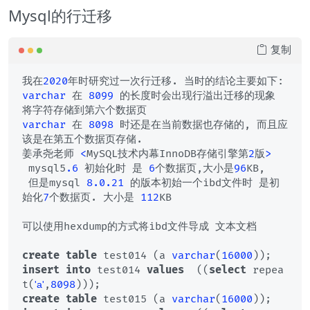
Mysql的行迁移
复制
我在
2020
varchar
 在 
8099
 的长度时会出现行溢出迁移的现象 
varchar
 在 
8098
 时还是在当前数据也存储的, 而且应
该是在第五个数据页存储.  

姜承尧老师 
<
MySQL技术内幕InnoDB存储引擎第
2
版
>
 mysql5
.6
 初始化时 是 
6
个数据页,大小是
96
KB, 

 但是mysql 
8.0
.21
 的版本初始一个ibd文件时 是初
始化
7
个数据页. 大小是 
112
KB

可以使用hexdump的方式将ibd文件导成 文本文档

create
table
 test014 (a 
varchar
(
16000
insert
into
 test014 
values
  ((
select
 repea
t(
,
8098
'a'
create
table
 test015 (a 
varchar
(
16000