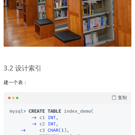
3.2 设计索引
建一个表：
复制
mysql
>
CREATE
TABLE
 index_demo(

-
>
 c1 
INT
,

-
>
 c2 
INT
,

-
>
     c3 
CHAR
(
1
),
