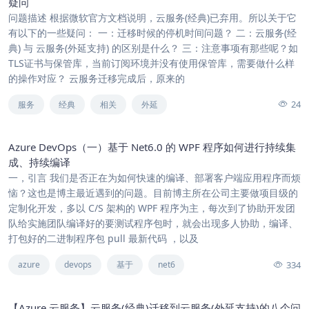
疑问
问题描述 根据微软官方文档说明，云服务(经典)已弃用。所以关于它
有以下的一些疑问： 一：迁移时候的停机时间问题？ 二：云服务(经
典) 与 云服务(外延支持) 的区别是什么？ 三：注意事项有那些呢？如
TLS证书与保管库，当前订阅环境并没有使用保管库，需要做什么样
的操作对应？ 云服务迁移完成后，原来的
24
服务
经典
相关
外延
Azure DevOps（一）基于 Net6.0 的 WPF 程序如何进行持续集
成、持续编译
一，引言 我们是否正在为如何快速的编译、部署客户端应用程序而烦
恼？这也是博主最近遇到的问题。目前博主所在公司主要做项目级的
定制化开发，多以 C/S 架构的 WPF 程序为主，每次到了协助开发团
队给实施团队编译好的要测试程序包时，就会出现多人协助，编译、
打包好的二进制程序包 pull 最新代码 ，以及
334
azure
devops
基于
net6
【Azure 云服务】云服务(经典)迁移到云服务(外延支持)的八个问