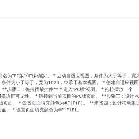
命名为“PC版”和“移动版”。 * 启动自适应视图，条件为大于等于，宽
版”，条件为小于等于，宽为1024，继承于基本视图。 * 创建自适应视图
*步骤二：拖拉摆放控件** * 进入“PC版”视图。 * 拖拉摆放一个
，切换边框可见性。 * 链接到当前项目的PC版页面。 **步骤三：设计P
页面。 * 设置页面填充颜色为#F1F1F1。 **步骤四：设计移动版页面
 * 设置页面填充颜色为#F1F1F1。