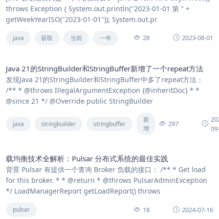
throws Exception { System.out.println("2023-01-01 第 " +
getWeekYearISO("2023-01-01")); System.out.pr
28
2023-08-01
java
获取
当前
一年
Java 21的StringBuilder和StringBuffer新增了一个repeat方法
发现Java 21的StringBuilder和StringBuffer中多了repeat方法：
/** * @throws IllegalArgumentException {@inheritDoc} * *
@since 21 */ @Override public StringBuilder
20
新
297
java
stringbuilder
stringbuffer
增
09
载均衡技术全解析：Pulsar 分布式系统的最佳实践
背景 Pulsar 有提供一个查询 Broker 负载的接口： /** * Get load
for this broker. * * @return * @throws PulsarAdminException
*/ LoadManagerReport getLoadReport() throws
18
2024-07-16
pulsar