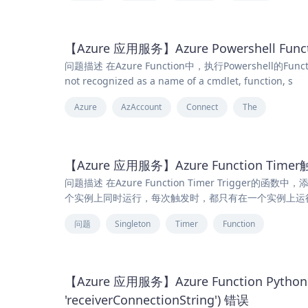
【Azure 应用服务】Azure Powershell Functio
问题描述 在Azure Function中，执行Powershell的Functio
not recognized as a name of a cmdlet, function, s
Azure
AzAccount
Connect
The
【Azure 应用服务】Azure Function Ti
问题描述 在Azure Function Timer Trigger的
个实例上同时运行，每次触发时，都只有在一个实例上运行。这时
问题
Singleton
Timer
Function
【Azure 应用服务】Azure Function Python
'receiverConnectionString') 错误