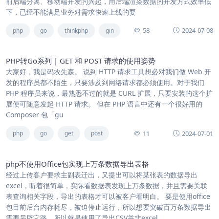
前后端分离、移动端开发的兴起，用后端渲染数据的开发方式效率低
下，已经不能满足业务对需求快速上线的要
58
2024-07-08
php
go
thinkphp
gin
PHP转Go系列 | GET 和 POST 请求的使用姿势
大家好，我是码农先森。 说到 HTTP 请求工具想必对我们做 Web 开
发的程序员都不陌生，只要涉及到网络请求都必须使用。对于我们
PHP 程序员来说，最熟悉不过的就是 CURL 扩展，只要安装的这个扩
展便可随意发起 HTTP 请求。 但在 PHP 语言中还有一个很好用的
Composer 包「gu
11
2024-07-01
php
go
get
post
php不使用Office包实现上万条数据导出表格
经过上传客户要求主副表迁出，又提出可以将某张表的数据导出
excel，听着很简单，实际看数据表发现上万条数据，并且需要关联
表查询相关字段，导出的表格才可以被客户看明白。 要是使用office
包目前后台内存耗尽，被迫停止运行，所以想要突破百万条数据导出
需要另辟它路。所以就是使用了导出CSV并非excel