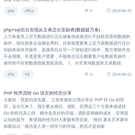
0
2024-06-25
php
office
php+sql后台实现从主表迁出至副表(数据超万条)
上万条甚至上百万数据进行迁出做备份或者进行不妨碍原系统数据的
操作，现在很多企业都会用到，目前就需要将上百万条数据进行迁出
到副表保存并操作，直接再后台写一个按钮进行操作，既方便操作也
不会很慢。毕竟是客户需要，不能每次迁出都要客户去数据库操作，
操作的不好那数据危险度挺高的。 1、分页查询数据库主表数据
0
2024-06-22
php
sql
PHP 程序员转 Go 语言的经历分享
大家好，我是码农先森。 之前有朋友让我分享从 PHP 转 Go 的经
历，这次它来了。我主要从模仿、进阶、应用这三个方面来描述转
Go 的经历及心得。模仿是良好的开端，进阶是艰难的成长，应用是
认知的提升。希望我的经历对大家能有所启发。 模仿 著名艺术家毕
加索说过「模仿是人类一切学习的开端，然后才是创新