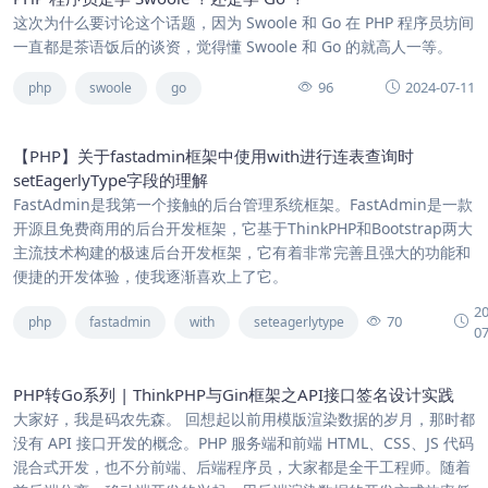
这次为什么要讨论这个话题，因为 Swoole 和 Go 在 PHP 程序员坊间
一直都是茶语饭后的谈资，觉得懂 Swoole 和 Go 的就高人一等。
96
2024-07-11
php
swoole
go
【PHP】关于fastadmin框架中使用with进行连表查询时
setEagerlyType字段的理解
FastAdmin是我第一个接触的后台管理系统框架。FastAdmin是一款
开源且免费商用的后台开发框架，它基于ThinkPHP和Bootstrap两大
主流技术构建的极速后台开发框架，它有着非常完善且强大的功能和
便捷的开发体验，使我逐渐喜欢上了它。
2
70
php
fastadmin
with
seteagerlytype
0
PHP转Go系列 | ThinkPHP与Gin框架之API接口签名设计实践
大家好，我是码农先森。 回想起以前用模版渲染数据的岁月，那时都
没有 API 接口开发的概念。PHP 服务端和前端 HTML、CSS、JS 代码
混合式开发，也不分前端、后端程序员，大家都是全干工程师。随着