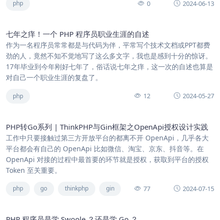
0
2024-06-13
php
七年之痒！一个 PHP 程序员职业生涯的自述
作为一名程序员常常都是与代码为伴，平常写个技术文档或PPT都费
劲的人，竟然不知不觉地写了这么多文字，我也是感到十分的惊讶。
17年毕业到今年刚好七年了，俗话说七年之痒，这一次的自述也算是
对自己一个职业生涯的复盘了。
12
2024-05-27
php
PHP转Go系列 | ThinkPHP与Gin框架之OpenApi授权设计实践
工作中只要接触过第三方开放平台的都离不开 OpenApi，几乎各大
平台都会有自己的 OpenApi 比如微信、淘宝、京东、抖音等。在
OpenApi 对接的过程中最首要的环节就是授权，获取到平台的授权
Token 至关重要。
77
2024-07-15
php
go
thinkphp
gin
PHP 程序员是学 Swoole ？还是学 Go ？