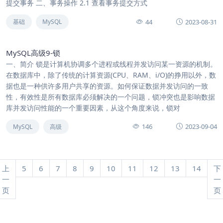
提交事务 二、事务操作 2.1 查看事务提交方式
44
2023-08-31
基础
MySQL
MySQL高级9-锁
一、简介 锁是计算机协调多个进程或线程并发访问某一资源的机制。
在数据库中，除了传统的计算资源(CPU、RAM、i/O)的挣用以外，数
据也是一种供许多用户共享的资源。如何保证数据并发访问的一致
性，有效性是所有数据库必须解决的一个问题，锁冲突也是影响数据
库并发访问性能的一个重要因素，从这个角度来说，锁对
146
2023-09-04
MySQL
高级
上
5
6
7
8
9
10
11
12
13
14
下
一
一
页
页