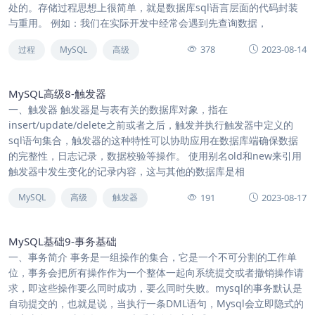
处的。存储过程思想上很简单，就是数据库sql语言层面的代码封装
与重用。 例如：我们在实际开发中经常会遇到先查询数据，
378
2023-08-14
过程
MySQL
高级
MySQL高级8-触发器
一、触发器 触发器是与表有关的数据库对象，指在
insert/update/delete之前或者之后，触发并执行触发器中定义的
sql语句集合，触发器的这种特性可以协助应用在数据库端确保数据
的完整性，日志记录，数据校验等操作。 使用别名old和new来引用
触发器中发生变化的记录内容，这与其他的数据库是相
191
2023-08-17
MySQL
高级
触发器
MySQL基础9-事务基础
一、事务简介 事务是一组操作的集合，它是一个不可分割的工作单
位，事务会把所有操作作为一个整体一起向系统提交或者撤销操作请
求，即这些操作要么同时成功，要么同时失败。mysql的事务默认是
自动提交的，也就是说，当执行一条DML语句，Mysql会立即隐式的