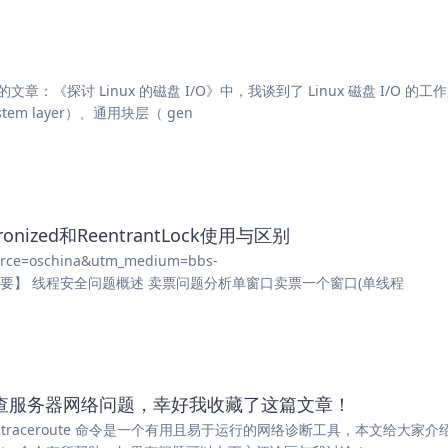
2 在我之前的文章：《探讨 Linux 的磁盘 I/O》中，我谈到了 Linux 磁盘 I/O 的
stem layer）、通用块层（ gen
ized和ReentrantLock使用与区别
ource=oschina&utm_medium=bbs-
ontent 【摘要】 线程安全问题概述 卖票问题分析单窗口卖票一个窗口(单线程
ute排查服务器网络问题，幸好我收藏了这篇文章！
6325 【摘要】 traceroute 命令是一个有用且易于运行的网络诊断工具，本文给大家介