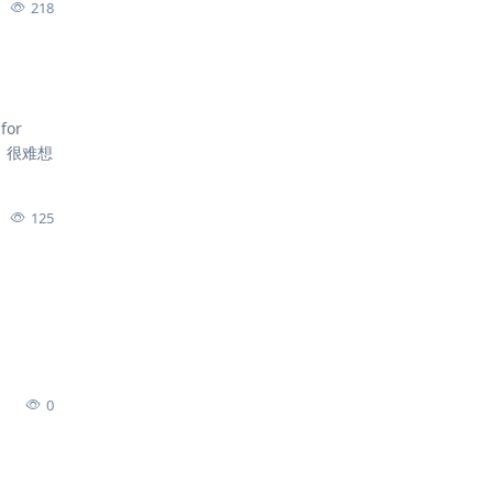
218
or
态，很难想
125
0