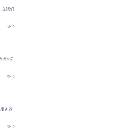
。 在我们
0
6n8zoZ
0
x 服务器
0