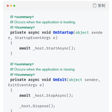
复制
///
<summary>
///
 Occurs when the application is loading.
///
</summary>
private
async
void
OnStartup
(
object
 sende
r, StartupEventArgs e
)
 {

await
 _host.StartAsync();

 }

///
<summary>
///
 Occurs when the application is closing.
///
</summary>
private
async
void
OnExit
(
object
 sender, 
ExitEventArgs e
)
 {

await
 _host.StopAsync();

     _host.Dispose();
