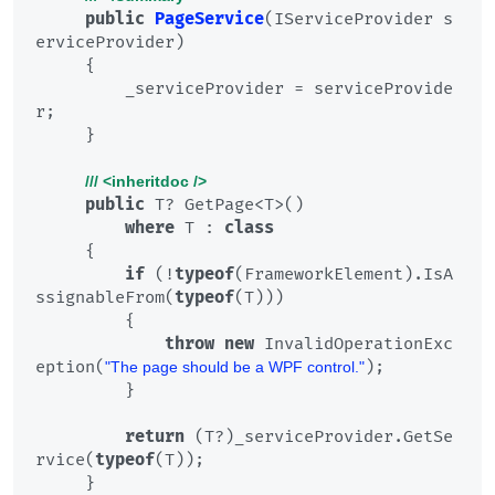
public
PageService
(
IServiceProvider s
erviceProvider
)
     {

         _serviceProvider = serviceProvide
r;

     }

///
<inheritdoc />
public
 T? GetPage<T>()

where
 T : 
class
     {

if
 (!
typeof
(FrameworkElement).IsA
ssignableFrom(
typeof
(T)))

         {

throw
new
 InvalidOperationExc
eption(
);

"The page should be a WPF control."
         }

return
 (T?)_serviceProvider.GetSe
rvice(
typeof
(T));

     }
