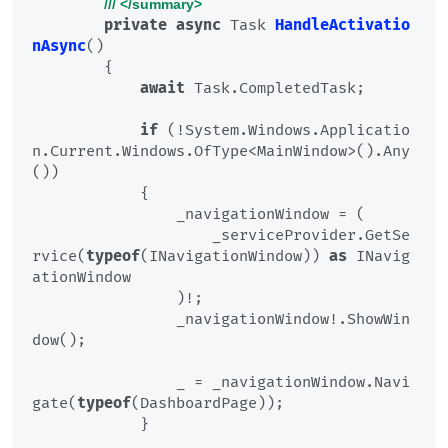
///
</summary>
private
async
 Task 
HandleActivatio
nAsync
()
        {

await
 Task.CompletedTask;

if
 (!System.Windows.Applicatio
n.Current.Windows.OfType<MainWindow>().Any
())

            {

                _navigationWindow = (

                    _serviceProvider.GetSe
rvice(
typeof
(INavigationWindow)) 
as
 INavig
ationWindow

                )!;

                _navigationWindow!.ShowWin
dow();

                _ = _navigationWindow.Navi
gate(
typeof
(DashboardPage));

            }
