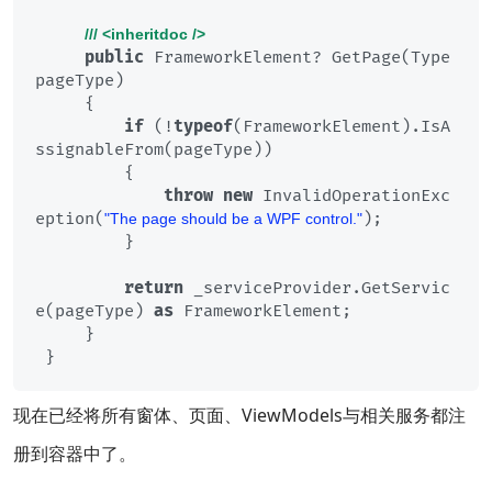
///
<inheritdoc />
public
 FrameworkElement? GetPage(Type 
pageType)

     {

if
 (!
typeof
(FrameworkElement).IsA
ssignableFrom(pageType))

         {

throw
new
 InvalidOperationExc
eption(
);

"The page should be a WPF control."
         }

return
 _serviceProvider.GetServic
e(pageType) 
as
 FrameworkElement;

     }

现在已经将所有窗体、页面、ViewModels与相关服务都注
册到容器中了。