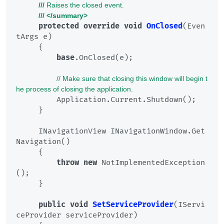
///
 Raises the closed event.
///
</summary>
protected
override
void
OnClosed
(
Even
tArgs e
)
     {

base
.OnClosed(e);

// Make sure that closing this window will begin t
he process of closing the application.
         Application.Current.Shutdown();

     }

     INavigationView INavigationWindow.Get
Navigation()

     {

throw
new
 NotImplementedException
();

     }

public
void
SetServiceProvider
(
IServi
ceProvider serviceProvider
)