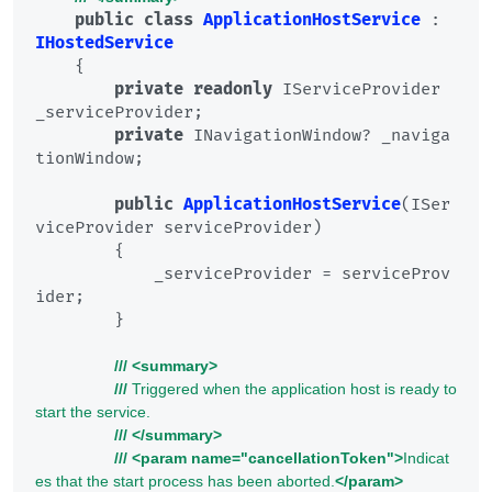
public
class
ApplicationHostService
 : 
IHostedService
    {

private
readonly
 IServiceProvider 
_serviceProvider;

private
 INavigationWindow? _naviga
tionWindow;

public
ApplicationHostService
(
ISer
viceProvider serviceProvider
)
        {

            _serviceProvider = serviceProv
ider;

        }

///
<summary>
///
 Triggered when the application host is ready to 
start the service.
///
</summary>
///
<param name="cancellationToken">
Indicat
es that the start process has been aborted.
</param>