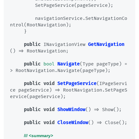
         SetPageService(pageService);

         navigationService.SetNavigationCo
ntrol(RootNavigation);

     }

public
 INavigationView 
GetNavigation
()
 => RootNavigation;

public
bool
Navigate
(
Type pageType
)
 =
> RootNavigation.Navigate(pageType);

public
void
SetPageService
(
IPageServi
ce pageService
)
 => RootNavigation.SetPageS
ervice(pageService);

public
void
ShowWindow
()
 => Show();

public
void
CloseWindow
()
 => Close();

///
<summary>