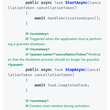
public
async
 Task 
StartAsync
(
Cance
llationToken cancellationToken
)
        {

await
 HandleActivationAsync();

        }

///
<summary>
///
 Triggered when the application host is perform
ing a graceful shutdown.
///
</summary>
///
<param name="cancellationToken">
Indicat
es that the shutdown process should no longer be graceful.
</param>
public
async
 Task 
StopAsync
(
Cancel
lationToken cancellationToken
)
        {

await
 Task.CompletedTask;

        }

///
<summary>
///
 Creates main window during activation.