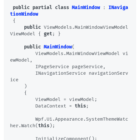
public
partial
class
MainWindow
 : 
INaviga
tionWindow
 {

public
 ViewModels.MainWindowViewModel 
ViewModel { 
get
; }

public
MainWindow
(
         ViewModels.MainWindowViewModel vi
ewModel,

         IPageService pageService,

         INavigationService navigationServ
ice

)
     {

         ViewModel = viewModel;

         DataContext = 
this
;

         Wpf.Ui.Appearance.SystemThemeWatc
her.Watch(
this
);

         InitializeComponent();
