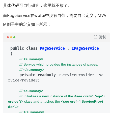
具体代码可自行研究，这里就不放了。
而PageService在wpfui中没有自带，需要自己定义，MVV
M例子中的定义如下所示：
复制
public
class
PageService
 : 
IPageService
 {

///
<summary>
///
 Service which provides the instances of pages.
///
</summary>
private
readonly
 IServiceProvider _se
rviceProvider;

///
<summary>
///
 Initializes a new instance of the 
<see cref="PageS
ervice"/>
 class and attaches the 
<see cref="IServiceProvi
der"/>
.
///
</summary>