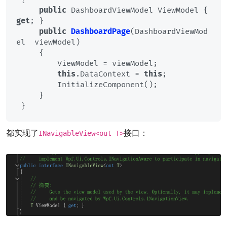
public
 DashboardViewModel ViewModel { 
get
; }

public
DashboardPage
(
DashboardViewMod
el  viewModel
)
     {

         ViewModel = viewModel;

this
.DataContext = 
this
;

         InitializeComponent();          

     }

都实现了
接口：
INavigableView<out T>