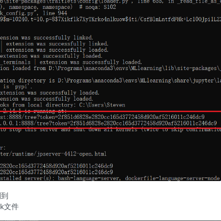
制到
ok文件