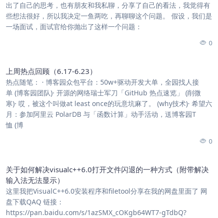
出了自己的思考，也有朋友和我私聊，分享了自己的看法，我觉得有
些想法很好，所以我决定一鱼两吃，再聊聊这个问题。 假设，我们是
一场面试，面试官给你抛出了这样一个问题：
0
上周热点回顾（6.17-6.23）
热点随笔： · 博客园众包平台：50w+驱动开发大单，全园找人接
单 (博客园团队)· 开源的网络瑞士军刀「GitHub 热点速览」 (削微
寒)· 哎，被这个叫做at least once的玩意坑麻了。 (why技术)· 希望六
月：参加阿里云 PolarDB 与「函数计算」动手活动，送博客园T
恤 (博
0
关于如何解决visualc++6.0打开文件闪退的一种方式（附带解决
输入法无法显示）
这里我把VisualC++6.0安装程序和filetool分享在我的网盘里面了 网
盘下载QAQ 链接：
https://pan.baidu.com/s/1azSMX_cOKgb64WT7-gTdbQ?