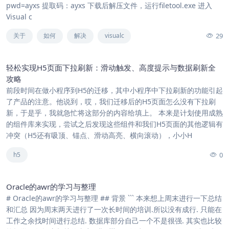
pwd=ayxs 提取码：ayxs 下载后解压文件，运行filetool.exe 进入
Visual c
29
关于
如何
解决
visualc
轻松实现H5页面下拉刷新：滑动触发、高度提示与数据刷新全
攻略
前段时间在做小程序到H5的迁移，其中小程序中下拉刷新的功能引起
了产品的注意。他说到，哎，我们迁移后的H5页面怎么没有下拉刷
新，于是乎，我就急忙将这部分的内容给填上。 本来是计划使用成熟
的组件库来实现，尝试之后发现这些组件和我们H5页面的其他逻辑有
冲突（H5还有吸顶、锚点、滑动高亮、横向滚动），小小H
0
h5
Oracle的awr的学习与整理
# Oracle的awr的学习与整理 ## 背景 ``` 本来想上周末进行一下总结
和汇总 因为周末两天进行了一次长时间的培训.所以没有成行. 只能在
工作之余找时间进行总结. 数据库部分自己一个不是很强. 其实也比较