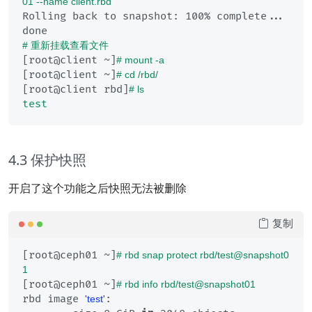
01 --name client.rbd
Rolling back to snapshot: 100% complete...
# 重新挂载查看文件
[root@client ~]
# mount -a
[root@client ~]
# cd /rbd/
[root@client rbd]
# ls
test
4.3 保护快照
开启了这个功能之后快照无法被删除
复制
[root@ceph01 ~]
# rbd snap protect rbd/test@snapshot0
1
[root@ceph01 ~]
# rbd info rbd/test@snapshot01
rbd image 
:

'test'