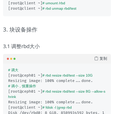
[root@client ~]
# umount /rbd 
[root@client ~]
# rbd unmap rbd/test
3. 块设备操作
3.1 调整rbd大小
复制
# 调大
[root@ceph01 ~]
# rbd resize rbd/test --size 10G
# 调小，慎重操作
[root@ceph01 ~]
# rbd resize rbd/test --size 8G --allow-s
hrink
Resizing image: 100% complete...done.

[root@client ~]
# fdisk -l |grep rbd
Disk /dev/rbd0: 8 GiB, 8589934592 bytes, 1