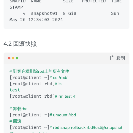
SNAPID  NAME        SIZE   PROTECTED  TIME
STAMP               

     4  snapshot01  8 GiB             Sun 
4.2 回滚快照
复制
# 到客户端删除rbd上的所有文件
[root@client ~]
# cd /rbd/
[root@client rbd]
# ls
test
[root@client rbd]
# rm test -f
# 卸载rbd
[root@client ~]
# umount /rbd
# 回滚
[root@client ~]
# rbd snap rollback rbd/test@snapshot