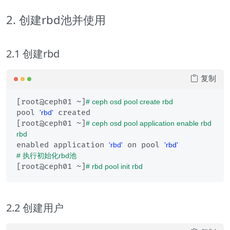
2. 创建rbd池并使用
2.1 创建rbd
复制
[root@ceph01 ~]
# ceph osd pool create rbd
pool 
 created

'rbd'
[root@ceph01 ~]
# ceph osd pool application enable rbd 
rbd
enabled application 
 on pool 
'rbd'
'rbd'
# 执行初始化rbd池
[root@ceph01 ~]
# rbd pool init rbd
2.2 创建用户