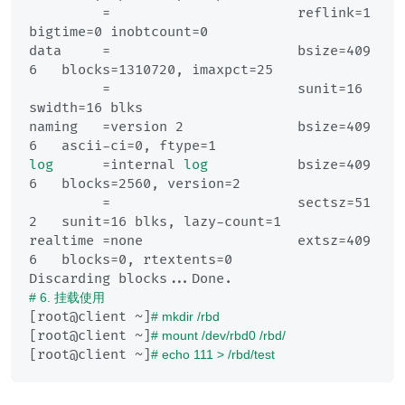
         =                       reflink=1    
bigtime=0 inobtcount=0

data     =                       bsize=409
6   blocks=1310720, imaxpct=25

         =                       sunit=16     
swidth=16 blks

naming   =version 2              bsize=409
log
      =internal 
log
           bsize=409
6   blocks=2560, version=2

         =                       sectsz=51
2   sunit=16 blks, lazy-count=1

realtime =none                   extsz=409
6   blocks=0, rtextents=0

# 6. 挂载使用
[root@client ~]
# mkdir /rbd
[root@client ~]
# mount /dev/rbd0 /rbd/
[root@client ~]
# echo 111 > /rbd/test