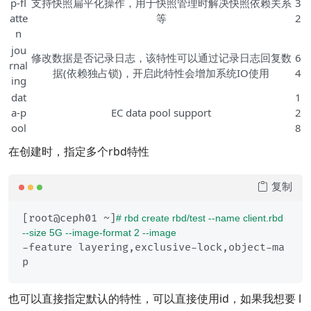
p-fl
支持快照扁平化操作，用于快照管理时解决快照依赖关系
3
atte
等
2
n
jou
修改数据是否记录日志，该特性可以通过记录日志回复数
6
rnal
据(依赖独占锁)，开启此特性会增加系统IO使用
4
ing
dat
1
a-p
EC data pool support
2
ool
8
在创建时，指定多个rbd特性
复制
[root@ceph01 ~]
# rbd create rbd/test --name client.rbd 
--size 5G --image-format 2 --image
-feature layering,exclusive-lock,object-ma
也可以直接指定默认的特性，可以直接使用id，如果我想要 l