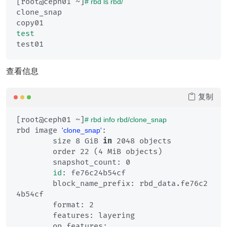
[root@ceph01 ~]
# rbd ls rbd/
clone_snap

test
查看信息
复制
[root@ceph01 ~]
# rbd info rbd/clone_snap
rbd image 
:

'clone_snap'
	size 8 GiB 
in
 2048 objects

	order 22 (4 MiB objects)

	snapshot_count: 0

id
: fe76c24b54cf

	block_name_prefix: rbd_data.fe76c2
4b54cf

	format: 2

	features: layering

	op_features: 
