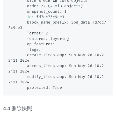
	size 8 GiB 
in
 2048 objects

	order 22 (4 MiB objects)

	snapshot_count: 1

id
: fd7dc75c9ce3

	block_name_prefix: rbd_data.fd7dc7
5c9ce3

	format: 2

	features: layering

	op_features: 

	flags: 

	create_timestamp: Sun May 26 10:2
2:11 2024

	access_timestamp: Sun May 26 10:2
2:11 2024

	modify_timestamp: Sun May 26 10:2
2:11 2024

4.4 删除快照