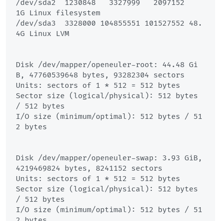
/dev/sda2  1230848   3327999   2097152    
1G Linux filesystem

/dev/sda3  3328000 104855551 101527552 48.
4G Linux LVM

Disk /dev/mapper/openeuler-root: 44.48 Gi
B, 47760539648 bytes, 93282304 sectors

Units: sectors of 1 * 512 = 512 bytes

Sector size (logical/physical): 512 bytes 
/ 512 bytes

I/O size (minimum/optimal): 512 bytes / 51
2 bytes

Disk /dev/mapper/openeuler-swap: 3.93 GiB, 
4219469824 bytes, 8241152 sectors

Units: sectors of 1 * 512 = 512 bytes

Sector size (logical/physical): 512 bytes 
/ 512 bytes

I/O size (minimum/optimal): 512 bytes / 51