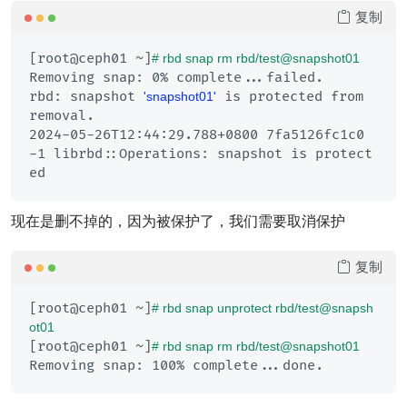
复制
[root@ceph01 ~]
# rbd snap rm rbd/test@snapshot01
Removing snap: 0% complete...failed.

rbd: snapshot 
 is protected from 
'snapshot01'
removal.

2024-05-26T12:44:29.788+0800 7fa5126fc1c0 
-1 librbd::Operations: snapshot is protect
现在是删不掉的，因为被保护了，我们需要取消保护
复制
[root@ceph01 ~]
# rbd snap unprotect rbd/test@snapsh
ot01
[root@ceph01 ~]
# rbd snap rm rbd/test@snapshot01