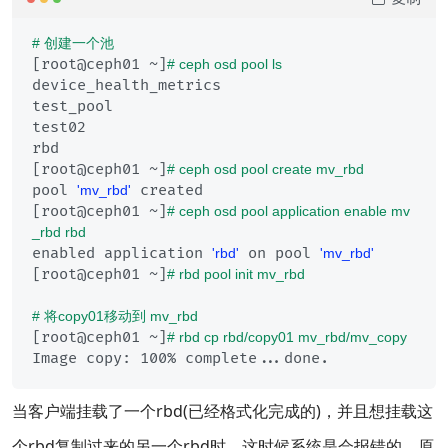
# 创建一个池
[root@ceph01 ~]
# ceph osd pool ls
device_health_metrics

test_pool

test02

rbd

[root@ceph01 ~]
# ceph osd pool create mv_rbd 
pool 
 created

'mv_rbd'
[root@ceph01 ~]
# ceph osd pool application enable mv
_rbd rbd
enabled application 
 on pool 
'rbd'
'mv_rbd'
[root@ceph01 ~]
# rbd pool init mv_rbd
# 将copy01移动到 mv_rbd
[root@ceph01 ~]
# rbd cp rbd/copy01 mv_rbd/mv_copy
当客户端挂载了一个rbd(已经格式化完成的)，并且想挂载这
个rbd复制过来的另一个rbd时，这时候系统是会报错的，原