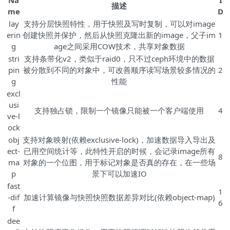
Na
I
描述
me
D
lay
支持分层快照特性，用于快照及写时复制，可以对image
erin
创建快照并保护，然后从快照克隆出新的image，父子im
1
g
age之间采用COW技术，共享对象数据
stri
支持条带化v2，类似于raid0，只不过ceph环境中的数据
pin
被分散到不同的对象中，可改善顺序读写场景较多情况的
2
g
性能
excl
usi
支持独占锁，限制一个镜像只能被一个客户端使用
4
ve-l
ock
obj
支持对象映射(依赖exclusive-lock)，加速数据导入导出及
ect-
已用空间统计等，此特性开启的时候，会记录image所有
8
ma
对象的一个位图，用于标记对象是否真的存在，在一些场
p
景下可以加速IO
fast
1
-dif
加速计算镜像与快照快照数据差异对比(依赖object-map)
6
f
dee