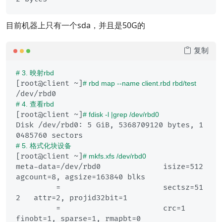
目前机器上只有一个sda，并且是50G的
复制
# 3. 映射rbd
[root@client ~]
# rbd map --name client.rbd rbd/test
# 4. 查看rbd
[root@client ~]
# fdisk -l |grep /dev/rbd0
Disk /dev/rbd0: 5 GiB, 5368709120 bytes, 1
# 5. 格式化块设备
[root@client ~]
# mkfs.xfs /dev/rbd0 
meta-data=/dev/rbd0              isize=512    
agcount=8, agsize=163840 blks

         =                       sectsz=51
2   attr=2, projid32bit=1

         =                       crc=1        
finobt=1, sparse=1, rmapbt=0
