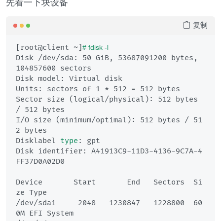
先看一下块设备
复制
[root@client ~]
# fdisk -l
Disk /dev/sda: 50 GiB, 53687091200 bytes, 
104857600 sectors

Disk model: Virtual disk    

Units: sectors of 1 * 512 = 512 bytes

Sector size (logical/physical): 512 bytes 
/ 512 bytes

I/O size (minimum/optimal): 512 bytes / 51
2 bytes

Disklabel 
type
: gpt

Disk identifier: A41913C9-11D3-4136-9C7A-4
FF37D0A02D0

Device       Start       End   Sectors  Si
ze Type

/dev/sda1     2048   1230847   1228800  60
0M EFI System
