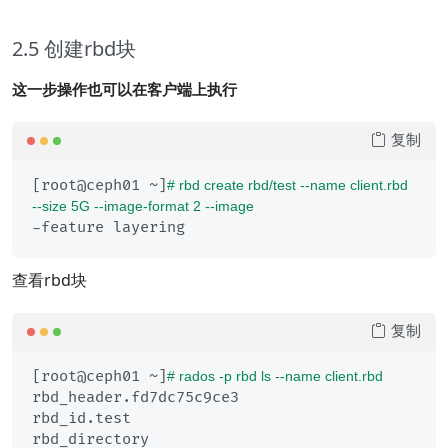
2.5 创建rbd块
这一步操作也可以在客户端上执行
复制
[root@ceph01 ~]
# rbd create rbd/test --name client.rbd 
--size 5G --image-format 2 --image
查看rbd块
复制
[root@ceph01 ~]
# rados -p rbd ls --name client.rbd
rbd_header.fd7dc75c9ce3

rbd_id.test

rbd_directory
