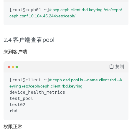
[root@ceph01 ~]
# scp ceph.client.rbd.keyring /etc/ceph/
ceph.conf 10.104.45.244:/etc/ceph/
2.4 客户端查看pool
来到客户端
复制
[root@client ~]
# ceph osd pool ls --name client.rbd --k
eyring /etc/ceph/ceph.client.rbd.keyring
device_health_metrics

test_pool

test02

权限正常