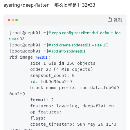
ayering+deep-flatten，那么id就是1+32=33
复制
[root@ceph01 ~]
# ceph config set client rbd_default_fea
tures 33
[root@ceph01 ~]
# rbd create rbd/test01 --size 1G
[root@ceph01 ~]
# rbd info rbd/test01
rbd image 
:

'test01'
	size 1 GiB 
in
 256 objects

	order 22 (4 MiB objects)

	snapshot_count: 0

id
: fdb9d96db2f9

	block_name_prefix: rbd_data.fdb9d9
6db2f9

	format: 2

	features: layering, deep-flatten

	op_features: 

	flags:

	create_timestamp: Sun May 26 11:3