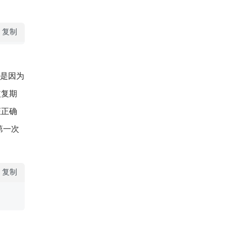
复制
做是因为
恢复期
证正确
第一次
复制