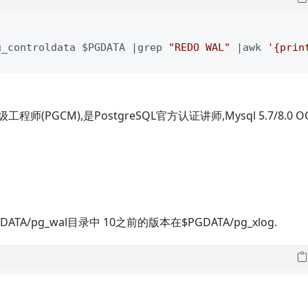
g_controldata $PGDATA |grep 
"
REDO WAL
"
 |awk 
'
{print
PGCM),是PostgreSQL官方认证讲师,Mysql 5.7/8.0 OC
DATA/pg_wal目录中 10之前的版本在$PGDATA/pg_xlog.