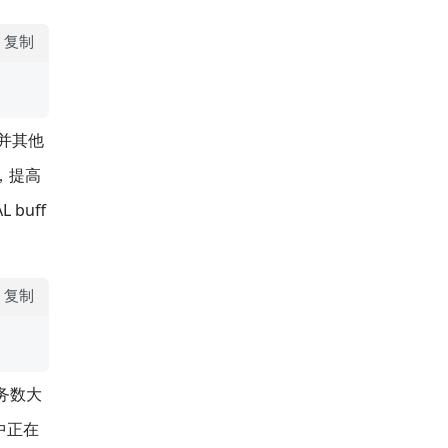
复制
合并其他
，提高
buff
复制
务数大
库中正在