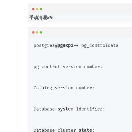
手动清理WAL
postgres
@pgexp1
-> pg_controldata
pg_control version number:
Catalog version number:
Database 
system
 identifier:          
Database cluster 
state
:              