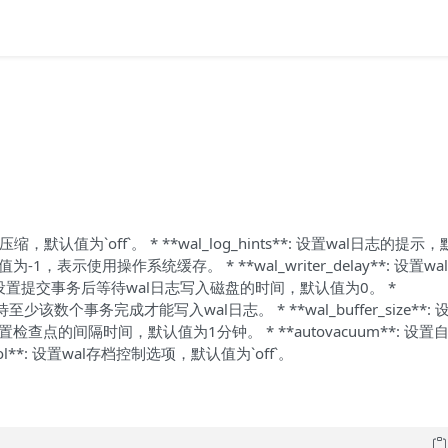
wal压缩，默认值为`off`。 * **wal_log_hints**: 设置wal日志的提示
，默认值为-1，表示使用操作系统缓存。 * **wal_writer_delay**: 设置w
y**: 设置提交事务后等待wal日志写入磁盘的时间，默认值为0。 *
待至少该数个事务完成才能写入wal日志。 * **wal_buffer_size**: 
: 设置检查点的间隔时间，默认值为1分钟。 * **autovacuum**: 设置
rol**: 设置wal存档控制选项，默认值为`off`。