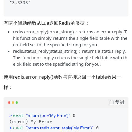
有两个辅助函数从Lua返回Redis的类型：
redis.error_reply(error_string)：returns an error reply. T
his function simply returns the single field table with the
err field set to the specified string for you.
redis.status_reply(status_string)：returns a status reply.
This function simply returns the single field table with th
e ok field set to the specified string for you.
使用redis.error_reply()函数与直接返回一个table效果一
样：
复制
eval
 0
> 
"return {err='My Error'}"
eval
 0
> 
"return redis.error_reply('My Error')"