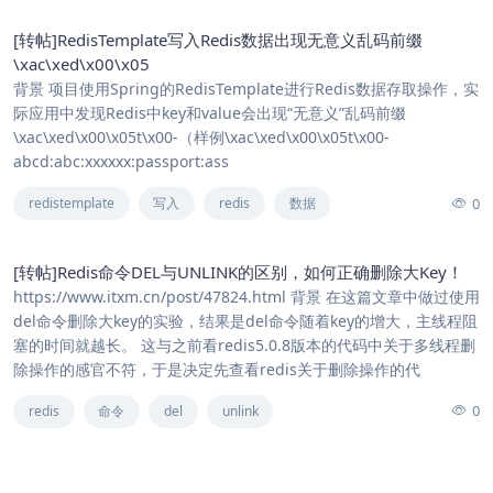
[转帖]RedisTemplate写入Redis数据出现无意义乱码前缀
\xac\xed\x00\x05
背景 项目使用Spring的RedisTemplate进行Redis数据存取操作，实
际应用中发现Redis中key和value会出现“无意义”乱码前缀
\xac\xed\x00\x05t\x00-（样例\xac\xed\x00\x05t\x00-
abcd:abc:xxxxxx:passport:ass
0
redistemplate
写入
redis
数据
[转帖]Redis命令DEL与UNLINK的区别，如何正确删除大Key！
https://www.itxm.cn/post/47824.html 背景 在这篇文章中做过使用
del命令删除大key的实验，结果是del命令随着key的增大，主线程阻
塞的时间就越长。 这与之前看redis5.0.8版本的代码中关于多线程删
除操作的感官不符，于是决定先查看redis关于删除操作的代
0
redis
命令
del
unlink