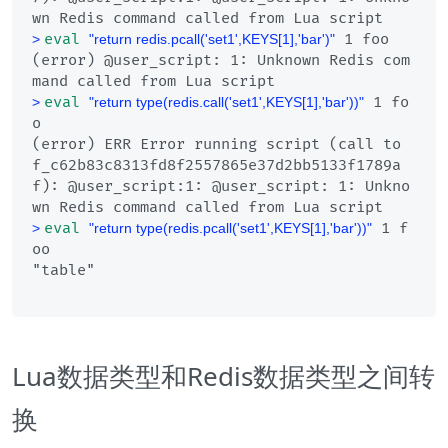
eval
 1 foo
> 
"return redis.pcall('set1',KEYS[1],'bar')"
(error) @user_script: 1: Unknown Redis com
eval
 1 fo
> 
"return type(redis.call('set1',KEYS[1],'bar'))"
o
(error) ERR Error running script (call to 
f_c62b83c8313fd8f2557865e37d2bb5133f1789a
f): @user_script:1: @user_script: 1: Unkno
eval
 1 f
> 
"return type(redis.pcall('set1',KEYS[1],'bar'))"
oo
Lua数据类型和Redis数据类型之间转
换