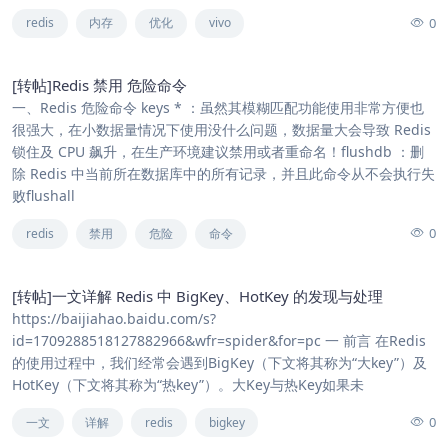
0
redis
内存
优化
vivo
[转帖]Redis 禁用 危险命令
一、Redis 危险命令 keys * ：虽然其模糊匹配功能使用非常方便也
很强大，在小数据量情况下使用没什么问题，数据量大会导致 Redis
锁住及 CPU 飙升，在生产环境建议禁用或者重命名！flushdb ：删
除 Redis 中当前所在数据库中的所有记录，并且此命令从不会执行失
败flushall
0
redis
禁用
危险
命令
[转帖]一文详解 Redis 中 BigKey、HotKey 的发现与处理
https://baijiahao.baidu.com/s?
id=1709288518127882966&wfr=spider&for=pc 一 前言 在Redis
的使用过程中，我们经常会遇到BigKey（下文将其称为“大key”）及
HotKey（下文将其称为“热key”）。大Key与热Key如果未
0
一文
详解
redis
bigkey