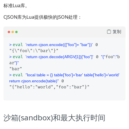
标准Lua库。
CJSON库为Lua提供极快的JSON处理：
复制
eval
 0
> 
'return cjson.encode({["foo"]= "bar"})'
eval
 0 
foo
b
> 
'return cjson.decode(ARGV[1])["foo"]'
"{"
":"
ar
"}"
eval
> 
"local table = {} table['foo']='bar' table['hello']='world' 
 0
return cjson.encode(table)"
沙箱(sandbox)和最大执行时间