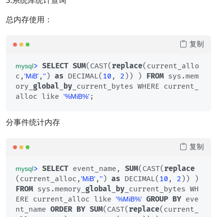
3.系统库统计查询
总内存使用：
复制
>
SELECT
SUM
(CAST(
replace
(current_allo
mysql
c,
,
) 
as
 DECIMAL(
10
, 
2
)) ) 
FROM
 sys.mem
'MiB'
''
ory_
global
_
by
_current_bytes WHERE current_
alloc like 
;
'%MiB%'
分事件统计内存
复制
>
SELECT
 event_name, 
SUM
(CAST(
replace
mysql
(current_alloc,
,
) 
as
 DECIMAL(
10
, 
2
)) ) 
'MiB'
''
FROM
 sys.memory_
global
_
by
_current_bytes WH
ERE current_alloc like 
GROUP
BY
 eve
'%MiB%'
nt_name 
ORDER
BY
SUM
(CAST(
replace
(current_