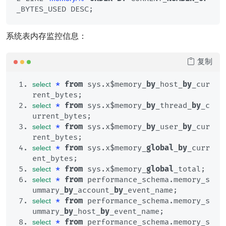
_BYTES_USED DESC;
系统表内存监控信息：
复制
*
from
 sys.x$memory_
by
_host_
by
_cur
select
rent_bytes;
*
from
 sys.x$memory_
by
_thread_
by
_c
select
urrent_bytes;
*
from
 sys.x$memory_
by
_user_
by
_cur
select
rent_bytes;
*
from
 sys.x$memory_
global
_
by
_curr
select
ent_bytes;
*
from
 sys.x$memory_
global
_total;
select
*
from
 performance_schema.memory_s
select
ummary_
by
_account_
by
_event_name;
*
from
 performance_schema.memory_s
select
ummary_
by
_host_
by
_event_name;
*
from
 performance_schema.memory_s
select