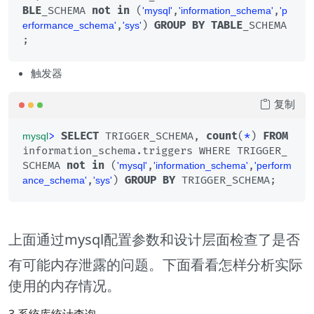
BLE
_SCHEMA 
not
in
 (
,
,
'mysql'
'information_schema'
'p
,
) 
GROUP
BY
TABLE
_SCHEMA 
erformance_schema'
'sys'
;
触发器
复制
>
SELECT
 TRIGGER_SCHEMA, 
count
(
*
) 
FROM
mysql
information_schema.triggers WHERE TRIGGER_
SCHEMA 
not
in
 (
,
,
'mysql'
'information_schema'
'perform
,
) 
GROUP
BY
 TRIGGER_SCHEMA;
ance_schema'
'sys'
上面通过mysql配置参数和设计层面检查了是否
有可能内存泄露的问题。下面看看怎样分析实际
使用的内存情况。