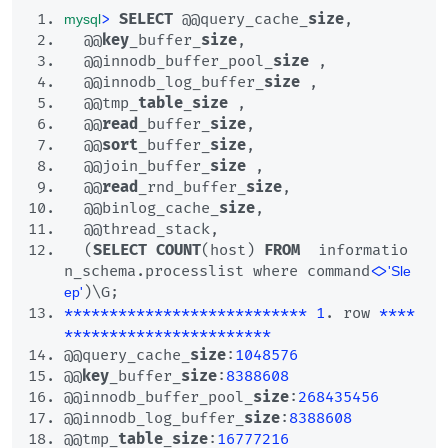
>
SELECT
 @@query_cache_
size
,
mysql
@@
key
_buffer_
size
,
@@innodb_buffer_pool_
size
 ,
@@innodb_log_buffer_
size
 ,
@@tmp_
table
_
size
 ,
@@
read
_buffer_
size
,
@@
sort
_buffer_
size
,
@@join_buffer_
size
 ,
@@
read
_rnd_buffer_
size
,
@@binlog_cache_
size
,
@@thread_stack,
(
SELECT
COUNT
(host) 
FROM
  informatio
n_schema.processlist where command
<>
'Sle
)\G;
ep'
**
**
**
**
**
**
**
**
**
**
**
**
**
*
1
. row 
**
**
**
**
**
**
**
**
**
**
**
**
**
*
@@query_cache_
size
:
1048576
@@
key
_buffer_
size
:
8388608
@@innodb_buffer_pool_
size
:
268435456
@@innodb_log_buffer_
size
:
8388608
@@tmp_
table
_
size
:
16777216