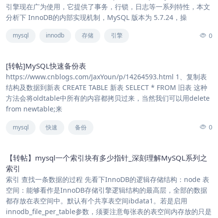
引擎现在广为使用，它提供了事务，行锁，日志等一系列特性，本文
分析下 InnoDB的内部实现机制，MySQL 版本为 5.7.24，操
0
mysql
innodb
存储
引擎
[转帖]MySQL快速备份表
https://www.cnblogs.com/JaxYoun/p/14264593.html 1、复制表
结构及数据到新表 CREATE TABLE 新表 SELECT * FROM 旧表 这种
方法会将oldtable中所有的内容都拷贝过来，当然我们可以用delete
from newtable;来
0
mysql
快速
备份
【转帖】mysql一个索引块有多少指针_深刻理解MySQL系列之
索引
索引 查找一条数据的过程 先看下InnoDB的逻辑存储结构：node 表
空间：能够看作是InnoDB存储引擎逻辑结构的最高层，全部的数据
都存放在表空间中。默认有个共享表空间ibdata1。若是启用
innodb_file_per_table参数，须要注意每张表的表空间内存放的只是