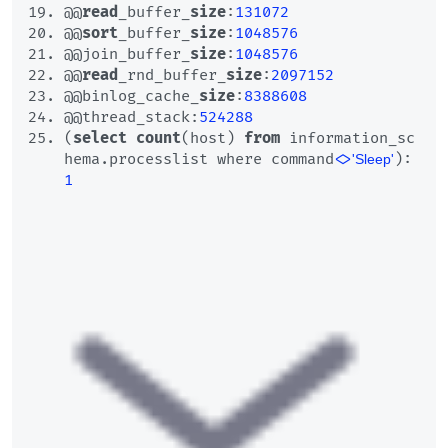
@@
read
_buffer_
size
:
131072
@@
sort
_buffer_
size
:
1048576
@@join_buffer_
size
:
1048576
@@
read
_rnd_buffer_
size
:
2097152
@@binlog_cache_
size
:
8388608
@@thread_stack:
524288
(
select
count
(host) 
from
 information_sc
hema.processlist where command
<>
): 
'Sleep'
1