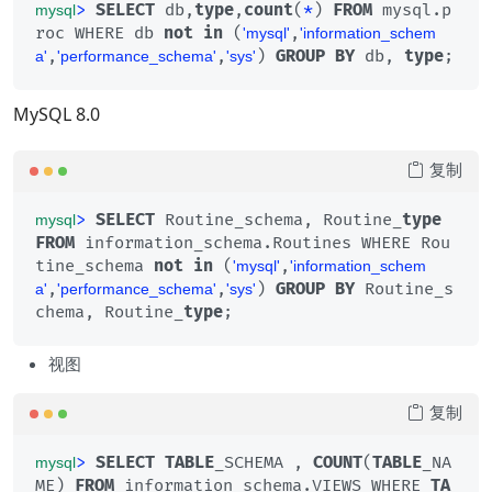
>
SELECT
 db,
type
,
count
(
*
) 
FROM
 mysql.p
mysql
roc WHERE db 
not
in
 (
,
'mysql'
'information_schem
,
,
) 
GROUP
BY
 db, 
type
;
a'
'performance_schema'
'sys'
MySQL 8.0
复制
>
SELECT
 Routine_schema, Routine_
type
mysql
FROM
 information_schema.Routines WHERE Rou
tine_schema 
not
in
 (
,
'mysql'
'information_schem
,
,
) 
GROUP
BY
 Routine_s
a'
'performance_schema'
'sys'
chema, Routine_
type
;
视图
复制
>
SELECT
TABLE
_SCHEMA , 
COUNT
(
TABLE
_NA
mysql
ME) 
FROM
 information_schema.VIEWS WHERE 
TA