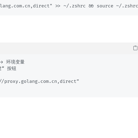
lang.com.cn,direct" >> ~/.zshrc && source ~/.zshr
> 环境变量

“ 按钮

oxy.golang.com.cn,direct”

：