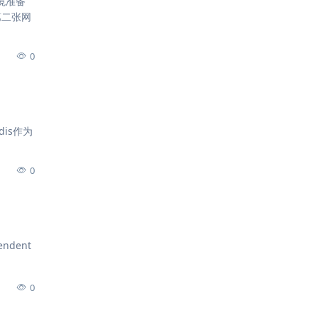
环境准备
第二张网
0
Redis作为
0
endent
0