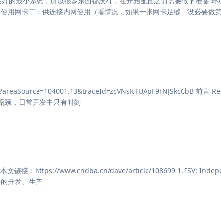
因为我是刚装好的最小系统，所以很多东西都没有，在开始配置之前需要做下准备 
接互联网使用网卡二：供连接内网使用（看情况，如果一张网卡足够，没必要做
8105?areaSource=104001.13&traceId=zcVNsKTUApF9rNJSkcCbB 前言 
瓶颈，日常开发中只有时刻
链接：https://www.cndba.cn/dave/article/108699 1. ISV: Indep
事软件的开发、生产、