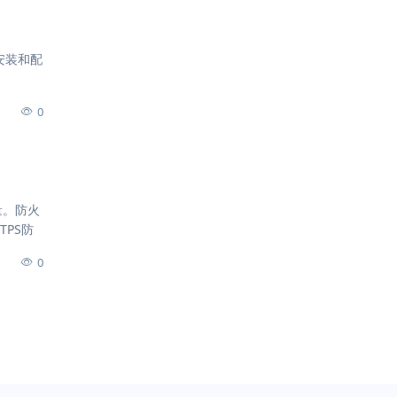
 的安装和配
0
流量。防火
PS防
0