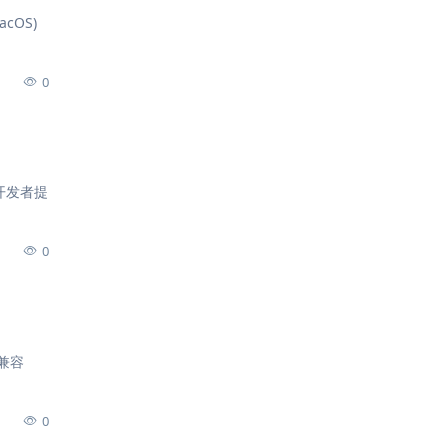
cOS)
0
为开发者提
0
能兼容
0