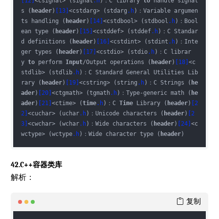
[12]
<csignal> (signal
.h
)：C library 
to
 handle signal
s (
header
)
[13]
<cstdarg> (stdarg
.h
)：Variable argumen
ts handling (
header
)
[14]
<cstdbool> (stdbool
.h
)：Bool
ean type (
header
)
[15]
<cstddef> (stddef
.h
)：C Standar
d definitions (
header
)
[16]
<cstdint> (stdint
.h
)：Inte
ger types (
header
)
[17]
<cstdio> (stdio
.h
)：C librar
y 
to
 perform 
Input
/Output operations (
header
)
[18]
<c
stdlib> (stdlib
.h
)：C Standard General Utilities Lib
rary (
header
)
[19]
<cstring> (string
.h
)：C Strings (
he
ader
)
[20]
<ctgmath> (tgmath
.h
)：Type-generic math (
he
ader
)
[21]
<ctime> (
time
.h
)：C 
Time
 Library (
header
)
[2
2]
<cuchar> (uchar
.h
)：Unicode characters (
header
)
[2
3]
<cwchar> (wchar
.h
)：Wide characters (
header
)
[24]
<c
wctype> (wctype
.h
)：Wide character type (
header
)
42.C++容器类库
解析：
复制