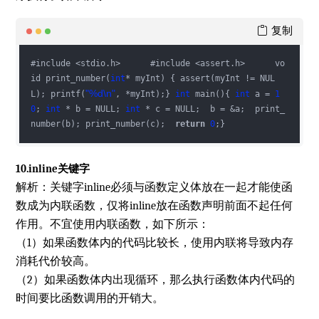
复制
#include <stdio.h>      #include <assert.h>      vo
id print_number(
int
* myInt) { assert(myInt != NUL
"%d\n"
L); printf(
, *myInt);} 
int
 main(){ 
int
 a = 
1
0
; 
int
 * b = NULL; 
int
 * c = NULL;  b = &a;  print_
number(b); print_number(c);  
return
0
;}
10.inline关键字
解析：关键字inline必须与函数定义体放在一起才能使函
数成为内联函数，仅将inline放在函数声明前面不起任何
作用。不宜使用内联函数，如下所示：
（1）如果函数体内的代码比较长，使用内联将导致内存
消耗代价较高。
（2）如果函数体内出现循环，那么执行函数体内代码的
时间要比函数调用的开销大。