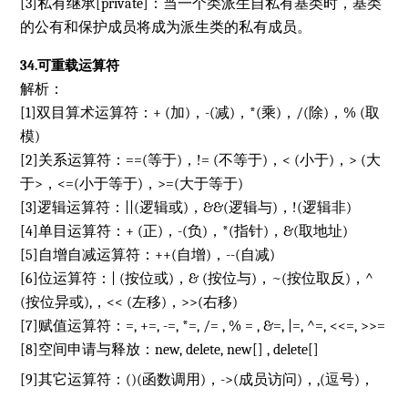
[3]私有继承[private]：当一个类派生自私有基类时，基类
的公有和保护成员将成为派生类的私有成员。
34.可重载运算符
解析：
[1]双目算术运算符：+ (加)，-(减)，*(乘)，/(除)，% (取
模)
[2]关系运算符：==(等于)，!= (不等于)，< (小于)，> (大
于>，<=(小于等于)，>=(大于等于)
[3]逻辑运算符：||(逻辑或)，&&(逻辑与)，!(逻辑非)
[4]单目运算符：+ (正)，-(负)，*(指针)，&(取地址)
[5]自增自减运算符：++(自增)，--(自减)
[6]位运算符：| (按位或)，& (按位与)，~(按位取反)，^
(按位异或),，<< (左移)，>>(右移)
[7]赋值运算符：=, +=, -=, *=, /= , % = , &=, |=, ^=, <<=, >>=
[8]空间申请与释放：new, delete, new[] , delete[]
[9]其它运算符：()(函数调用)，->(成员访问)，,(逗号)，