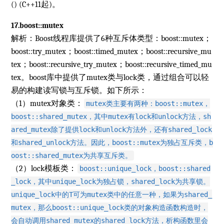
() (C++11起)。
17.boost::mutex
解析：Boost线程库提供了6种互斥体类型：boost::mutex；
boost::try_mutex；boost::timed_mutex；boost::recursive_mu
tex；boost::recursive_try_mutex；boost::recursive_timed_mu
tex。boost库中提供了mutex类与lock类，通过组合可以轻
易的构建读写锁与互斥锁。如下所示：
（1）mutex对象类：
mutex类主要有两种：boost::mutex，
boost::shared_mutex，其中mutex有lock和unlock方法，sh
ared_mutex除了提供lock和unlock方法外，还有shared_lock
和shared_unlock方法。因此，boost::mutex为独占互斥类，b
oost::shared_mutex为共享互斥类。
（2）lock模板类：
boost::unique_lock，boost::shared
_lock，其中unique_lock为独占锁，shared_lock为共享锁。
unique_lock中的T可为mutex类中的任意一种，如果为shared_
mutex，那么boost::unique_lock类的对象构造函数构造时，
会自动调用shared_mutex的shared_lock方法，析构函数里会