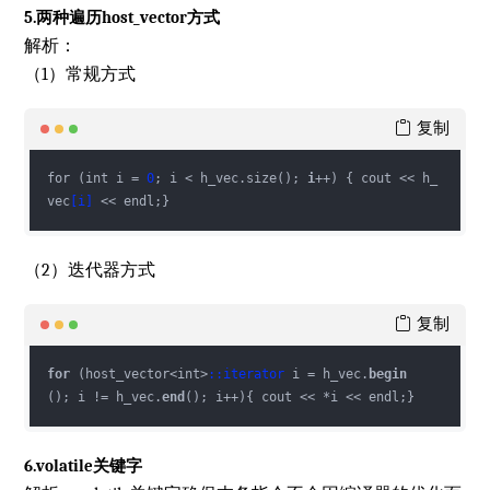
5.两种遍历host_vector
方式
解析：
（1）常规方式
复制
for (int i = 
0
; i < h_vec.size(); 
i
++) { cout << h_
vec
[i]
 << endl;}
（2）迭代器方式
复制
for
 (host_vector<int>
:
:iterator
 i = h_vec.
begin
(); i != h_vec.
end
(); i++){ cout << *i << endl;}
6.volatile关键字