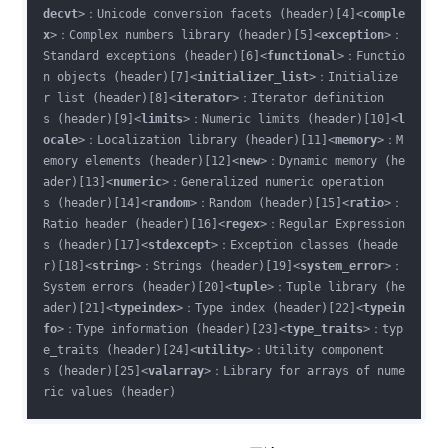
decvt
>
：Unicode conversion facets (header)[4]
<
comple
x
>
：Complex numbers library (header)[5]
<
exception
>
：
Standard exceptions (header)[6]
<
functional
>
：Functio
n objects (header)[7]
<
initializer_list
>
：Initialize
r list (header)[8]
<
iterator
>
：Iterator definition
s (header)[9]
<
limits
>
：Numeric limits (header)[10]
<
l
ocale
>
：Localization library (header)[11]
<
memory
>
：M
emory elements (header)[12]
<
new
>
：Dynamic memory (he
ader)[13]
<
numeric
>
：Generalized numeric operation
s (header)[14]
<
random
>
：Random (header)[15]
<
ratio
>
：
Ratio header (header)[16]
<
regex
>
：Regular Expression
s (header)[17]
<
stdexcept
>
：Exception classes (heade
r)[18]
<
string
>
：Strings (header)[19]
<
system_error
>
：
System errors (header)[20]
<
tuple
>
：Tuple library (he
ader)[21]
<
typeindex
>
：Type index (header)[22]
<
typein
fo
>
：Type information (header)[23]
<
type_traits
>
：typ
e_traits (header)[24]
<
utility
>
：Utility component
s (header)[25]
<
valarray
>
：Library for arrays of nume
ric values (header)