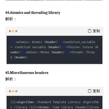
44.Atomics and threading library
解析：
复制
[1]
<atomic>：Atomic (
header
)
[2]
<condition_variable
>：Condition variable (
header
)
[3]
<future>：Future (
h
eader
)
[4]
<mutex>：Mutex (
header
)
[5]
<thread>：Threa
d (
header
)
45.Miscellaneous headers
解析：
复制
[1]
<
algorithm
>
：Standard Template Library: Algorithm
s (library )[2]
<
chrono
>
：Time library (header)[3]
<
co