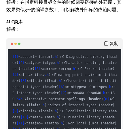
解析：在指定链接目标文件的时候需要链接的外部库，其
效果类似gcc的编译参数-l，可以解决外部库的依赖问题。
41.C类库
解析：
复制
[1]
<cassert> (assert
.h
)：C Diagnostics Library (
head
er
)
[2]
<cctype> (ctype
.h
)：Character handling functio
ns (
header
)
[3]
<cerrno> (errno
.h
)：C Errors (
header
)
[4]
<cfenv> (fenv
.h
)：Floating-point environment (
hea
der
)
[5]
<cfloat> (
float
.h
)：Characteristics of floati
ng-point types (
header
)
[6]
<cinttypes> (inttypes
.h
)：
C integer types (
header
)
[7]
<ciso646> (iso646
.h
)：IS
O 
646
 Alternative operator spellings (
header
)
[8]
<cl
imits> (limits
.h
)：Sizes of integral types (
header
)
[9]
<clocale> (locale
.h
)：C localization library (
hea
der
)
[10]
<cmath> (math
.h
)：C numerics library (
heade
r
)
[11]
<csetjmp> (setjmp
.h
)：Non local jumps (
header
)