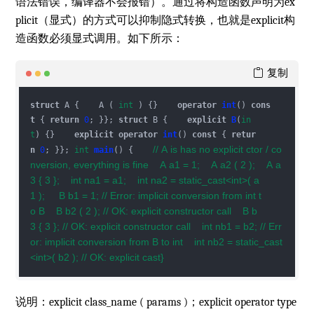
语法错误，编译器不会报错）。通过将构造函数声明为ex
plicit（显式）的方式可以抑制隐式转换，也就是explicit构
造函数必须显式调用。如下所示：
复制
struct
 A {    A ( 
int
 ) {}    
operator
int
() 
cons
t
 { 
return
0
; }}; 
struct
 B {    
explicit
B
(
in
t
)
 {}    
explicit
operator
int
() 
const
 { 
retur
// A is has no explicit ctor / co
n
0
; }}; 
int
main
()
 {    
nversion, everything is fine    A a1 = 1;    A a2 ( 2 );    A a
3 { 3 };    int na1 = a1;    int na2 = static_cast<int>( a
1 );     B b1 = 1; // Error: implicit conversion from int t
o B    B b2 ( 2 ); // OK: explicit constructor call    B b
3 { 3 }; // OK: explicit constructor call    int nb1 = b2; // Err
or: implicit conversion from B to int    int nb2 = static_cast
<int>( b2 ); // OK: explicit cast}
说明：explicit class_name ( params )；explicit operator type