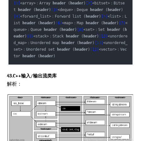
[1]
<array>：Array 
header
 (
header
)
[2]
<bitset>：Bitse
t 
header
 (
header
)
[3]
<deque>：Deque 
header
 (
header
)
[4]
<forward_list>：Forward list (
header
)
[5]
<list>：L
ist 
header
 (
header
)
[6]
<map>：Map 
header
 (
header
)
[7]
<
queue>：Queue 
header
 (
header
)
[8]
<set>：Set 
header
 (
h
eader
)
[9]
<stack>：Stack 
header
 (
header
)
[10]
<unordere
d_map>：Unordered map 
header
 (
header
)
[11]
<unordered_
set>：Unordered set 
header
 (
header
)
[12]
<vector>：Vec
tor 
header
 (
header
)
43.C++输入/输出流类库
解析：