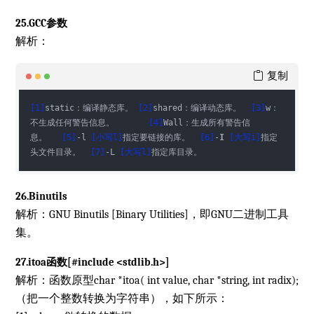
25.GCC参数
解析：
复制
[1]
static：编译静态库。 
[2]
shared：编译动态库。  
[3]
w：
不生成任何警告信息。       
[4]
Wall：生成所有警告信
息。   
[5]
-l 
[小写l]
指定要链接的库。  
[6]
-
I
[大写i]
指定
头文件目录。  
[7]
-L 
[大写l]
指定库目录。  
26.Binutils
解析：GNU Binutils [Binary Utilities]，即GNU二进制工具
集。
27.itoa函数[#include <stdlib.h>]
解析：函数原型char *itoa( int value, char *string, int radix);
（把一个整数转换为字符串），如下所示：