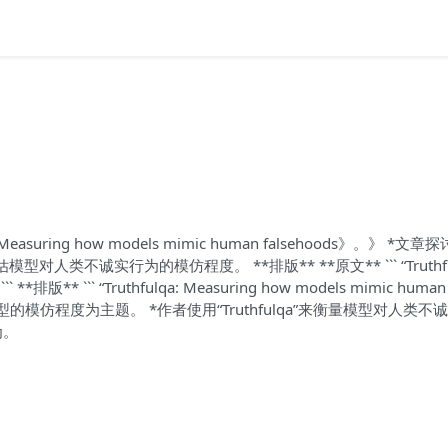
suring how models mimic human falsehoods》。》 *文章
型对人类不诚实行为的模仿程度。 **排版** **原文** ``` “Truthfu
``` **排版** ``` “Truthfulqa: Measuring how models mimic human
ulqa”评估模型的模仿程度为主题。 *作者使用“Truthfulqa”来衡量模型对人类
为。