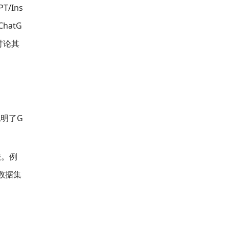
/Ins
hatG
讨论其
说明了G
法。例
答数据集