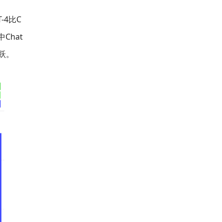
-4比C
Chat
飞跃。