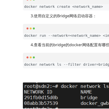
docker network create <network_name>
3.使用自定义的Bridge网络启动容器：
docker run --network=<network_name> <i
4.查看当前的bridge的docker网络配置有哪
docker network ls --filter driver=brid