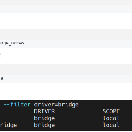
mage_name>
些
ge