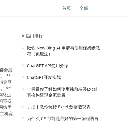
首页
全部
# 热门排行
微软 New Bing AI 申请与使用保姆级教
程（免魔法）
ChatGPT API使用介绍
器都会拥
。 **
ChatGPT开发实战
器时指定网
络。 **
一篇带你了解如何使用纯前端类Excel
e 网络适
表格构建现金流量表
和容器
手把手教你玩转 Excel 数据透视表
| 网络类
 多主机容
为什么 C# 可能是最好的第一编程语言