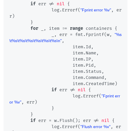
if
 err != 
nil
 {

		log.Errorf(
, er
"Fprint error %v"
r)

	}

for
 _, item := 
range
 containers {

		_, err = fmt.Fprintf(w, 
"%s
,

\t%s\t%s\t%s\t%s\t%s\t%s\n"
			item.Id,

			item.Name,

			item.IP,

			item.Pid,

			item.Status,

			item.Command,

			item.CreatedTime)

if
 err != 
nil
 {

			log.Errorf(
"Fprint err
, err)

or %v"
		}

	}

if
 err = w.Flush(); err != 
nil
 {

		log.Errorf(
, er
"Flush error %v"