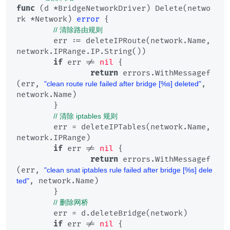
func
(d *BridgeNetworkDriver)
 Delete(netwo
rk *Network) 
error
 {

// 清除路由规则
	err := deleteIPRoute(network.Name, 
network.IPRange.IP.String())

if
 err != 
nil
 {

return
 errors.WithMessagef
(err, 
, 
"clean route rule failed after bridge [%s] deleted"
network.Name)

	}

// 清除 iptables 规则
	err = deleteIPTables(network.Name, 
network.IPRange)

if
 err != 
nil
 {

return
 errors.WithMessagef
(err, 
"clean snat iptables rule failed after bridge [%s] dele
, network.Name)

ted"
	}

// 删除网桥
	err = d.deleteBridge(network)

if
 err != 
nil
 {
