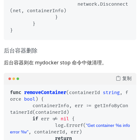
			network.Disconnect
(net, containerInfo)

		}

	}

后台容器删除
后台容器则在 mydocker stop 命令中做清理。
复制
func
removeContainer
(containerId 
string
, f
orce 
bool
)
 {

	containerInfo, err := getInfoByCon
tainerId(containerId)

if
 err != 
nil
 {

		log.Errorf(
"Get container %s info 
, containerId, err)

error %v"
return