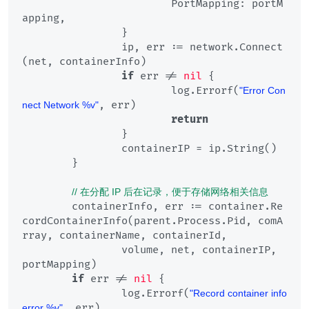
			PortMapping: portM
apping,

		}

		ip, err := network.Connect
(net, containerInfo)

if
 err != 
nil
 {

			log.Errorf(
"Error Con
, err)

nect Network %v"
return
		}

		containerIP = ip.String()

	}

// 在分配 IP 后在记录，便于存储网络相关信息
	containerInfo, err := container.Re
cordContainerInfo(parent.Process.Pid, comA
rray, containerName, containerId,

		volume, net, containerIP, 
portMapping)

if
 err != 
nil
 {

		log.Errorf(
"Record container info 
, err)

error %v"