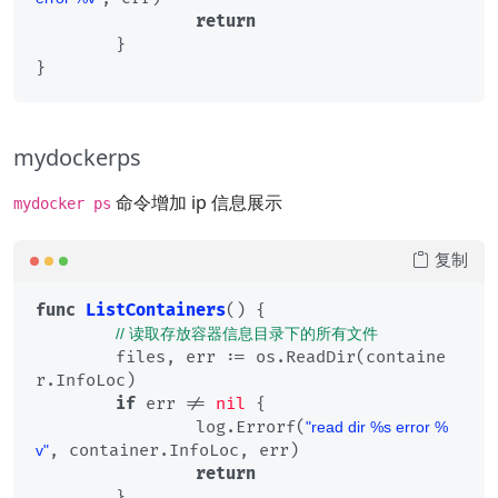
return
	}

mydockerps
命令增加 ip 信息展示
mydocker ps
复制
func
ListContainers
()
 {

// 读取存放容器信息目录下的所有文件
	files, err := os.ReadDir(containe
r.InfoLoc)

if
 err != 
nil
 {

		log.Errorf(
"read dir %s error %
, container.InfoLoc, err)

v"
return
	}
