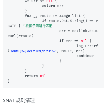
if
 err != 
nil
 {

return
 err

	}

for
 _, route := 
range
 list {

if
 route.Dst.String() == r
awIP { 
// 根据子网进行匹配
			err = netlink.Rout
eDel(&route)

if
 err != 
nil
 {

				log.Errorf
(
, route, err)

"route [%v] del failed,detail:%v"
continue
			}

		}

	}

return
nil
SNAT 规则清理