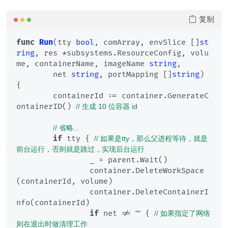
复制
func
Run
(tty 
bool
, comArray, envSlice []
st
ring
, res *subsystems.ResourceConfig, volu
me, containerName, imageName 
string
,

	net 
string
, portMapping []
string
)
{

	containerId := container.GenerateC
ontainerID() 
// 生成 10 位容器 id
// 省略...
if
 tty { 
// 如果是tty，那么父进程等待，就是
前台运行，否则就是跳过，实现后台运行
		_ = parent.Wait()

		container.DeleteWorkSpace
(containerId, volume)

		container.DeleteContainerI
nfo(containerId)

if
 net != 
 { 
""
// 如果指定了网络
则在退出时做清理工作