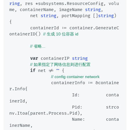
ring
, res *subsystems.ResourceConfig, volu
me, containerName, imageName 
string
,

	net 
string
, portMapping []
string
)
{

	containerId := container.GenerateC
ontainerID() 
// 生成 10 位容器 id
// 省略...
var
 containerIP 
string
// 如果指定了网络信息则进行配置
if
 net != 
 {

""
// config container network
		containerInfo := &containe
r.Info{

			Id:          conta
inerId,

			Pid:         strco
nv.Itoa(parent.Process.Pid),

			Name:        conta
inerName,
