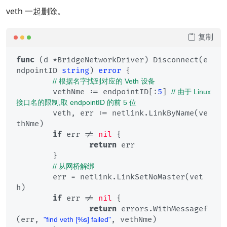
veth 一起删除。
复制
func
(d *BridgeNetworkDriver)
 Disconnect(e
ndpointID 
string
) 
error
 {

// 根据名字找到对应的 Veth 设备
	vethNme := endpointID[:
5
] 
// 由于 Linux 
接口名的限制,取 endpointID 的前 5 位
	veth, err := netlink.LinkByName(ve
thNme)

if
 err != 
nil
 {

return
 err

	}

// 从网桥解绑
	err = netlink.LinkSetNoMaster(vet
h)

if
 err != 
nil
 {

return
 errors.WithMessagef
(err, 
, vethNme)

"find veth [%s] failed"