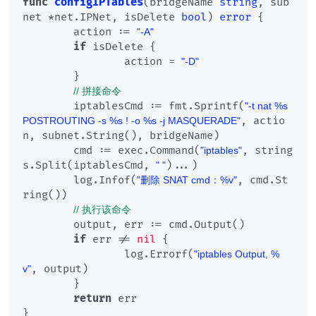
func
configIPTables
(bridgeName 
string
, sub
net *net.IPNet, isDelete 
bool
)
error
 {

	action := 
"-A"
if
 isDelete {

		action = 
"-D"
	}

// 拼接命令
	iptablesCmd := fmt.Sprintf(
"-t nat %s 
, actio
POSTROUTING -s %s ! -o %s -j MASQUERADE"
n, subnet.String(), bridgeName)

	cmd := exec.Command(
, string
"iptables"
s.Split(iptablesCmd, 
)...)

" "
	log.Infof(
, cmd.St
"删除 SNAT cmd：%v"
ring())

// 执行该命令
	output, err := cmd.Output()

if
 err != 
nil
 {

		log.Errorf(
"iptables Output, %
, output)

v"
	}

return
 err
