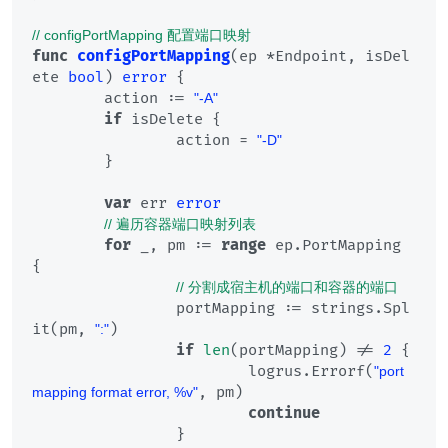
// configPortMapping 配置端口映射
func
configPortMapping
(ep *Endpoint, isDel
ete 
bool
)
error
 {

	action := 
"-A"
if
 isDelete {

		action = 
"-D"
	}

var
 err 
error
// 遍历容器端口映射列表
for
 _, pm := 
range
 ep.PortMapping 
{

// 分割成宿主机的端口和容器的端口
		portMapping := strings.Spl
it(pm, 
)

":"
if
len
(portMapping) != 
2
 {

			logrus.Errorf(
"port 
, pm)

mapping format error, %v"
continue
		}
