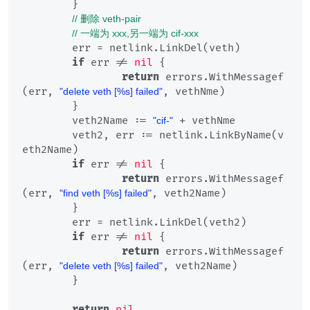
	}

// 删除 veth-pair
// 一端为 xxx,另一端为 cif-xxx
	err = netlink.LinkDel(veth)

if
 err != 
nil
 {

return
 errors.WithMessagef
(err, 
, vethNme)

"delete veth [%s] failed"
	}

	veth2Name := 
 + vethNme

"cif-"
	veth2, err := netlink.LinkByName(v
eth2Name)

if
 err != 
nil
 {

return
 errors.WithMessagef
(err, 
, veth2Name)

"find veth [%s] failed"
	}

	err = netlink.LinkDel(veth2)

if
 err != 
nil
 {

return
 errors.WithMessagef
(err, 
, veth2Name)

"delete veth [%s] failed"
	}

return
nil