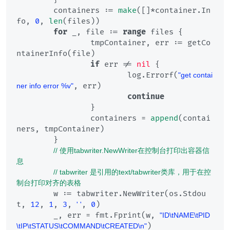
	containers := 
make
([]*container.In
fo, 
0
, 
len
(files))

for
 _, file := 
range
 files {

		tmpContainer, err := getCo
ntainerInfo(file)

if
 err != 
nil
 {

			log.Errorf(
"get contai
, err)

ner info error %v"
continue
		}

		containers = 
append
(contai
ners, tmpContainer)

	}

// 使用tabwriter.NewWriter在控制台打印出容器信
息
// tabwriter 是引用的text/tabwriter类库，用于在控
制台打印对齐的表格
	w := tabwriter.NewWriter(os.Stdou
t, 
12
, 
1
, 
3
, 
, 
0
)

' '
	_, err = fmt.Fprint(w, 
"ID\tNAME\tPID
)

\tIP\tSTATUS\tCOMMAND\tCREATED\n"