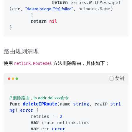
return
 errors.WithMessagef
(err, 
, network.Name)

"delete bridge [%s] failed"
	}

return
nil
路由规则清理
使用
方法删除路由，具体如下：
netlink.RouteDel
复制
// 删除路由，ip addr del xxx命令
func
deleteIPRoute
(name 
string
, rawIP 
stri
ng
)
error
 {

	retries := 
2
var
 iface netlink.Link

var
 err 
error