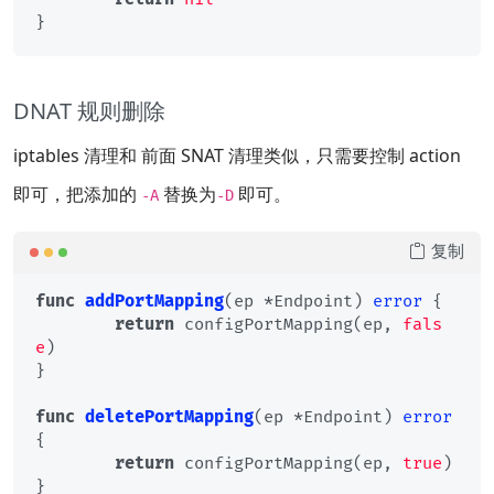
DNAT 规则删除
iptables 清理和 前面 SNAT 清理类似，只需要控制 action
即可，把添加的
替换为
即可。
-A
-D
复制
func
addPortMapping
(ep *Endpoint)
error
 {

return
 configPortMapping(ep, 
fals
e
)

}

func
deletePortMapping
(ep *Endpoint)
error
{

return
 configPortMapping(ep, 
true
)

}
