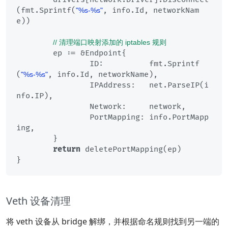
(fmt.Sprintf(
, info.Id, networkNam
"%s-%s"
e))

// 清理端口映射添加的 iptables 规则
	ep := &Endpoint{

		ID:          fmt.Sprintf
(
, info.Id, networkName),

"%s-%s"
		IPAddress:   net.ParseIP(i
nfo.IP),

		Network:     network,

		PortMapping: info.PortMapp
ing,

	}

return
 deletePortMapping(ep)

Veth 设备清理
将 veth 设备从 bridge 解绑，并根据命名规则找到另一端的