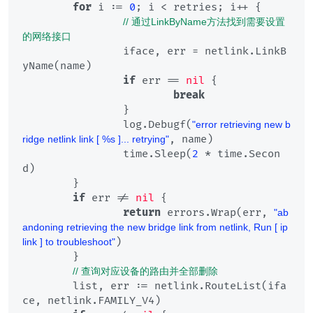
for
 i := 
0
; i < retries; i++ {

// 通过LinkByName方法找到需要设置
的网络接口
		iface, err = netlink.LinkB
yName(name)

if
 err == 
nil
 {

break
		}

		log.Debugf(
"error retrieving new b
, name)

ridge netlink link [ %s ]... retrying"
		time.Sleep(
2
 * time.Secon
d)

	}

if
 err != 
nil
 {

return
 errors.Wrap(err, 
"ab
andoning retrieving the new bridge link from netlink, Run [ ip 
)

link ] to troubleshoot"
	}

// 查询对应设备的路由并全部删除
	list, err := netlink.RouteList(ifa
ce, netlink.FAMILY_V4)
