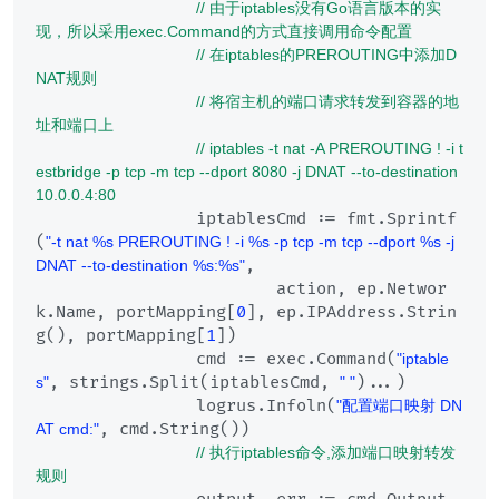
// 由于iptables没有Go语言版本的实
现，所以采用exec.Command的方式直接调用命令配置
// 在iptables的PREROUTING中添加D
NAT规则
// 将宿主机的端口请求转发到容器的地
址和端口上
// iptables -t nat -A PREROUTING ! -i t
estbridge -p tcp -m tcp --dport 8080 -j DNAT --to-destination 
10.0.0.4:80
		iptablesCmd := fmt.Sprintf
(
"-t nat %s PREROUTING ! -i %s -p tcp -m tcp --dport %s -j 
,

DNAT --to-destination %s:%s"
			action, ep.Networ
k.Name, portMapping[
0
], ep.IPAddress.Strin
g(), portMapping[
1
])

		cmd := exec.Command(
"iptable
, strings.Split(iptablesCmd, 
)...)

s"
" "
		logrus.Infoln(
"配置端口映射 DN
, cmd.String())

AT cmd:"
// 执行iptables命令,添加端口映射转发
规则