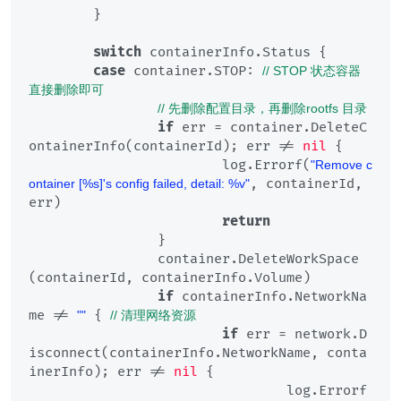
	}

switch
 containerInfo.Status {

case
 container.STOP: 
// STOP 状态容器
直接删除即可
// 先删除配置目录，再删除rootfs 目录
if
 err = container.DeleteC
ontainerInfo(containerId); err != 
nil
 {

			log.Errorf(
"Remove c
, containerId, 
ontainer [%s]'s config failed, detail: %v"
err)

return
		}

		container.DeleteWorkSpace
(containerId, containerInfo.Volume)

if
 containerInfo.NetworkNa
me != 
 { 
""
// 清理网络资源
if
 err = network.D
isconnect(containerInfo.NetworkName, conta
inerInfo); err != 
nil
 {

				log.Errorf