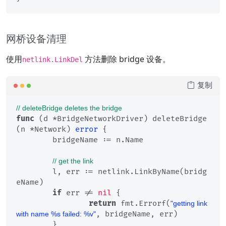
网桥设备清理
使用
方法删除 bridge 设备。
netlink.LinkDel
复制
// deleteBridge deletes the bridge
func
(d *BridgeNetworkDriver)
 deleteBridge
(n *Network) 
error
 {

	bridgeName := n.Name

// get the link
	l, err := netlink.LinkByName(bridg
eName)

if
 err != 
nil
 {

return
 fmt.Errorf(
"getting link 
, bridgeName, err)

with name %s failed: %v"
	}
