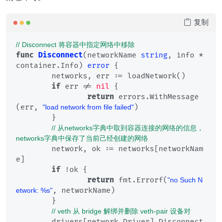
复制
// Disconnect 将容器中指定网络中移除
func
Disconnect
(networkName 
string
, info *
container.Info)
error
 {

	networks, err := loadNetwork()

if
 err != 
nil
 {

return
 errors.WithMessage
(err, 
)

"load network from file failed"
	}

// 从networks字典中取到容器连接的网络的信息，
networks字典中保存了当前己经创建的网络
	network, ok := networks[networkNam
e]

if
 !ok {

return
 fmt.Errorf(
"no Such N
, networkName)

etwork: %s"
	}

// veth 从 bridge 解绑并删除 veth-pair 设备对
	drivers[network.Driver].Disconnect