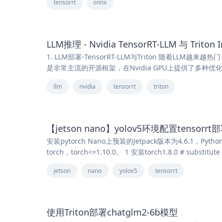
tensorrt
onnx
LLM推理 - Nvidia TensorRT-LLM 与 Triton I
1. LLM部署-TensorRT-LLM与Triton 随着LLM
是非常主流的开源框架，在Nvidia GPU上提供了多种优化
llm
nvidia
tensorrt
triton
【jetson nano】yolov5环境配置tensorr
安装pytorch Nano上预装的Jetpack版本为4.6.1，Pyth
torch，torch<=1.10.0。 1 安装torch1.8.0 # substitute 
jetson
nano
yolov5
tensorrt
使用Triton部署chatglm2-6b模型