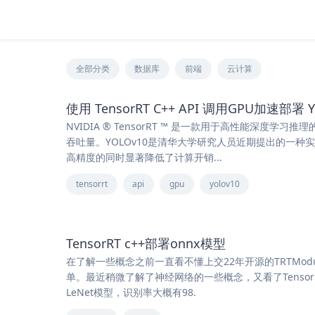
全部分类
数据库
前端
云计算
使用 TensorRT C++ API 调用GPU加速部
NVIDIA ® TensorRT ™ 是一款用于高性能深
吞吐量。YOLOv10是清华大学研究人员近期提出的一
高精度的同时显著降低了计算开销...
tensorrt
api
gpu
yolov10
TensorRT c++部署onnx模型
在了解一些概念之前一直看不懂上交22年开源的TRTMod
单。最近稍微了解了神经网络的一些概念，又看了Tensor
LeNet模型，识别率大概有98.