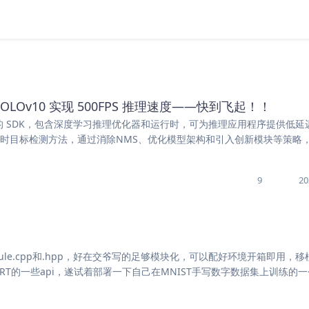
署 YOLOv10 实现 500FPS 推理速度——快到飞起！！
度学习推理的 SDK，包含深度学习推理优化器和运行时，可为推理应用程序提供低
种实时目标检测方法，通过消除NMS、优化模型架构和引入创新模块等策略
9
20
ule.cpp和.hpp，好在交爷写的足够模块化，可以配好环境开箱即用，移
RT的一些api，遂试着部署一下自己在MNIST手写数字数据集上训练的一