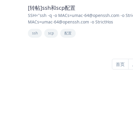
[转帖]ssh和scp配置
SSH="ssh -q -o MACs=umac-64@openssh.com -o Stric
MACs=umac-64@openssh.com -o StrictHos
ssh
scp
配置
首页