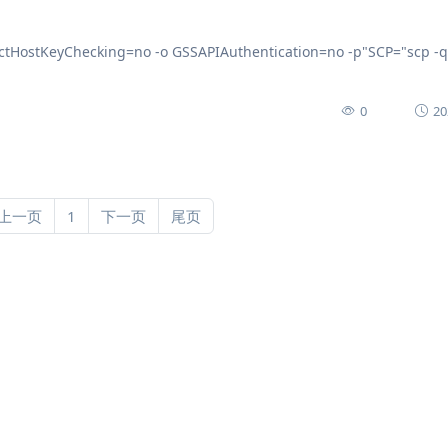
tHostKeyChecking=no -o GSSAPIAuthentication=no -p"SCP="scp -q
0
20
上一页
1
下一页
尾页