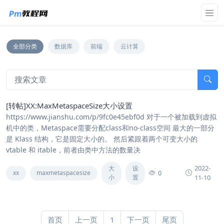
全部分类
数据库
前端
云计算
[转帖]XX:MaxMetaspaceSize大小设置
https://www.jianshu.com/p/9fc0e45ebf0d 对于一个被加载到虚拟
机中的类，Metaspace需要分配class和no-class空间 最大的一部分
是 Klass 结构，它是固定大小的。 然后紧跟着两个可变大小的
vtable 和 itable，前者由类中方法的数量决
2022-
大
设
0
xx
maxmetaspacesize
小
置
11-10
首页
上一页
1
下一页
尾页