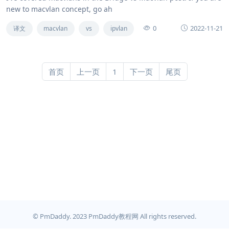
new to macvlan concept, go ah
0
2022-11-21
译文
macvlan
vs
ipvlan
首页
上一页
1
下一页
尾页
© PmDaddy. 2023 PmDaddy教程网 All rights reserved.