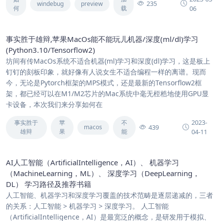
235
windebug
preview
何
载
06
事实胜于雄辩,苹果MacOs能不能玩儿机器/深度(ml/dl)学习
(Python3.10/Tensorflow2)
坊间有传MacOs系统不适合机器(ml)学习和深度(dl)学习，这是板上
钉钉的刻板印象，就好像有人说女生不适合编程一样的离谱。现而
今，无论是Pytorch框架的MPS模式，还是最新的Tensorflow2框
架，都已经可以在M1/M2芯片的Mac系统中毫无桎梏地使用GPU显
卡设备，本次我们来分享如何在
2023-
事实胜于
苹
不
439
macos
雄辩
果
能
04-11
AI人工智能（ArtificialIntelligence，AI）、 机器学习
（MachineLearning，ML）、 深度学习（DeepLearning，
DL） 学习路径及推荐书籍
人工智能、机器学习和深度学习覆盖的技术范畴是逐层递减的，三者
的关系：人工智能 > 机器学习 > 深度学习。 人工智能
（ArtificialIntelligence，AI）是最宽泛的概念，是研发用于模拟、