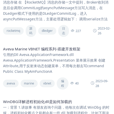
消息存储 在 【RocketMQ】消息的存储一文中提到，Broker收到消
息后会调用CommitLog的asyncPutMessage方法写入消息，在
DLedger模式下使用的是DLedgerCommitLog，进入
asyncPutMessages方法，主要处理逻辑如下： 调用serialize方法
2023-02-
源
日
227
rocketmq
dledger
码
志
26
Aveva Marine VBNET 编程系列-搭建开发框架
引用的Dll Aveva.ApplicationFramework.dll
Aveva.ApplicationFramework.Presentation 菜单展示效果 创建
Attribute,用于反射来动态创建菜单，不用每次都去写command
Public Class MyAmFunctionA
2023-09-
编
40
aveva
marine
vbnet
程
28
WinDBG详解进程初始化dll是如何加载的
一：背景 1.讲故事 有朋友咨询个问题，他每次在调试 WinDbg 的时
候，进程初始化断点之前都会有一些 dll 加载到进程中，比如下面这