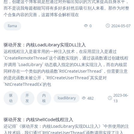
想，创建这个博客就是想通过对外输出知识的方式来提高自身水平，
而不是说我每篇都能写得有多好多好然后吸引别人来看。那作为对整
个合集内容的完善，这篇博客会解析现在
0
2024-05-07
llama
驱动开发：内核LoadLibrary实现DLL注入
远程线程注入是最常用的一种注入技术，在应用层注入是通过
`CreateRemoteThread`这个函数实现的，通过该函数通过创建线程
并调用 `LoadLibrary` 动态载入指定的DLL来实现注入，而在内核层
同样存在一个类似的内核函数`RtlCreateUserThread`，但需要注意
的是此函数未被公开，`RtlCreateUserThread`其实是对
`NtCreateThreadEx`的包
2023-06-
驱
开
内
482
loadlibrary
动
发
核
13
驱动开发：内核ShellCode线程注入
还记得`《驱动开发：内核LoadLibrary实现DLL注入》`中所使用的注
入技术吗，我们通过`RtlCreateUserThread`函数调用实现了注入