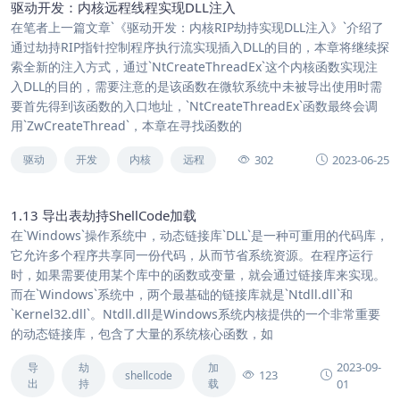
驱动开发：内核远程线程实现DLL注入
在笔者上一篇文章`《驱动开发：内核RIP劫持实现DLL注入》`介绍了
通过劫持RIP指针控制程序执行流实现插入DLL的目的，本章将继续探
索全新的注入方式，通过`NtCreateThreadEx`这个内核函数实现注
入DLL的目的，需要注意的是该函数在微软系统中未被导出使用时需
要首先得到该函数的入口地址，`NtCreateThreadEx`函数最终会调
用`ZwCreateThread`，本章在寻找函数的
302
2023-06-25
驱动
开发
内核
远程
1.13 导出表劫持ShellCode加载
在`Windows`操作系统中，动态链接库`DLL`是一种可重用的代码库，
它允许多个程序共享同一份代码，从而节省系统资源。在程序运行
时，如果需要使用某个库中的函数或变量，就会通过链接库来实现。
而在`Windows`系统中，两个最基础的链接库就是`Ntdll.dll`和
`Kernel32.dll`。Ntdll.dll是Windows系统内核提供的一个非常重要
的动态链接库，包含了大量的系统核心函数，如
2023-09-
导
劫
加
123
shellcode
出
持
载
01