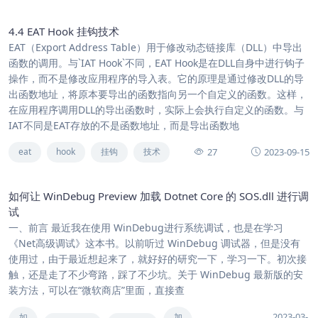
4.4 EAT Hook 挂钩技术
EAT（Export Address Table）用于修改动态链接库（DLL）中导出
函数的调用。与`IAT Hook`不同，EAT Hook是在DLL自身中进行钩子
操作，而不是修改应用程序的导入表。它的原理是通过修改DLL的导
出函数地址，将原本要导出的函数指向另一个自定义的函数。这样，
在应用程序调用DLL的导出函数时，实际上会执行自定义的函数。与
IAT不同是EAT存放的不是函数地址，而是导出函数地
27
2023-09-15
eat
hook
挂钩
技术
如何让 WinDebug Preview 加载 Dotnet Core 的 SOS.dll 进行调
试
一、前言 最近我在使用 WinDebug进行系统调试，也是在学习
《Net高级调试》这本书。以前听过 WinDebug 调试器，但是没有
使用过，由于最近想起来了，就好好的研究一下，学习一下。初次接
触，还是走了不少弯路，踩了不少坑。关于 WinDebug 最新版的安
装方法，可以在“微软商店”里面，直接查
2023-03-
如
加