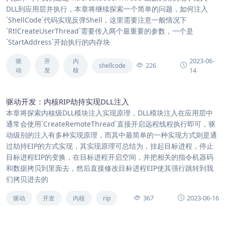
DLL到应用层并执行，本章将继续探索一个简单的问题，如何注入
`ShellCode`代码实现反弹Shell，这里需要注意一般情况下
`RtlCreateUserThread`需要传入两个最重要的参数，一个是
`StartAddress`开始执行的内存块
2023-06-
驱
开
内
226
shellcode
动
发
核
14
驱动开发：内核RIP劫持实现DLL注入
本章将探索内核级DLL模块注入实现原理，DLL模块注入在应用层中
通常会使用`CreateRemoteThread`直接开启远程线程执行即可，驱
动级别的注入有多种实现原理，而其中最简单的一种实现方式则是通
过劫持EIP的方式实现，其实现原理可总结为，挂起目标进程，停止
目标进程EIP的变换，在目标进程开启空间，并把相关的指令机器码
和数据拷贝到里面去，然后直接修改目标进程EIP使其强行跳转到我
们拷贝进去的
367
2023-06-16
驱动
开发
内核
rip