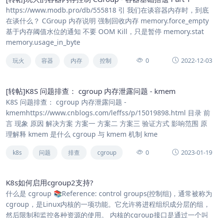
https://www.modb.pro/db/555818 引 我们在谈容器内存时，到底
在谈什么？ CGroup 内存说明 强制回收内存 memory.force_empty
基于内存阈值水位的通知 不要 OOM Kill，只是暂停 memory.stat
memory.usage_in_byte
0
2022-12-03
玩火
容器
内存
控制
[转帖]K8S 问题排查： cgroup 内存泄露问题 - kmem
K8S 问题排查： cgroup 内存泄露问题 -
kmemhttps://www.cnblogs.com/leffss/p/15019898.html 目录 前
言 现象 原因 解决方案 方案一 方案二 方案三 验证方式 影响范围 原
理解释 kmem 是什么 cgroup 与 kmem 机制 kme
0
2023-01-19
k8s
问题
排查
cgroup
K8s如何启用cgroup2支持?
什么是 cgroup 📚️Reference: control groups(控制组)，通常被称为
cgroup，是Linux内核的一项功能。它允许将进程组织成分层的组，
然后限制和监控各种资源的使用。 内核的cgroup接口是通过一个叫