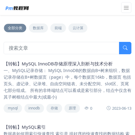
全部分类
数据库
前端
云计算
【转帖】MySQL InnoDB存储原理深入剖析与技术分析
一、MySQL记录存储： MySQL InnoDB的数据由B+树来组织，数据
记录存储在B+树数据页（page）中，每个数据页16kb，数据页 包括
页头、虚记录、记录堆、自由空间链表、未分配空间、slot区、页尾
七部分组成。 所有的非终端结点可以看成是索引部分，结点中仅含有
其子树根结点中最大(或最小)
0
2023-06-13
mysql
innodb
存储
原理
【转帖】MySQL索引
数据表如何用索引快速查找 索引是 排好序的快速查找的数据结构 索