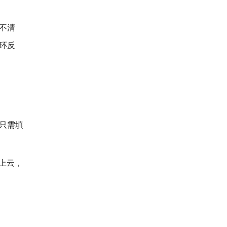
不清
环反
户只需填
务上云，