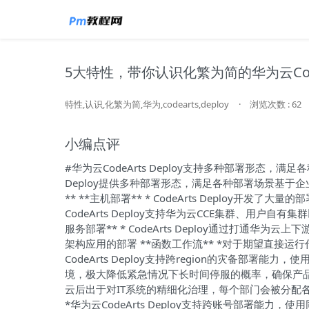
5大特性，带你认识化繁为简的华为云CodeAr
特性,认识,化繁为简,华为,codearts,deploy
·
浏览次数 : 62
小编点评
#华为云CodeArts Deploy支持多种部署形态，满
Deploy提供多种部署形态，满足各种部署场景基于
** **主机部署** * CodeArts Deploy开
CodeArts Deploy支持华为云CCE集群、用户自
服务部署** * CodeArts Deploy通过打通华为云上
架构应用的部署 **函数工作流** *对于期望直接运
CodeArts Deploy支持跨region的灾备部署
境，极大降低紧急情况下长时间停服的概率，确保产品安
云后出于对IT系统的精细化治理，每个部门会被分配各
*华为云CodeArts Deploy支持跨账号部署能力