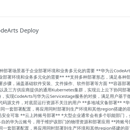
ts Deploy
足各种部署场景基于企业部署环境和业务多元化的需要 **华为云CodeArt
企业部署环境和业务多元化的需要** **支持多种部署形态，满足各种
发了大量的部署步骤，涵盖基础软件安装、文件操作、软件部署等方面 **容器部署*
有集群以及三方供应商提供的通用Kubernetes集群，实现云上云下协同部署
下游，实现CodeArts与华为云Servicestage服务的对接，满足用户基
行代码源文件，对底层运行资源不关注的用户 **多地域灾备部署** *
能力，使用同一套部署配置，将应用同时部署到生产环境和其他region搭建的
全可靠 **云上跨账号部署** *大型企业通常会有多个职能部门，
自的华为云账号，用于维护该部门的物理资源和部署应用 **跨账号部
，使用同一套部署配置，将应用同时部署到生产环境和其他region搭建的