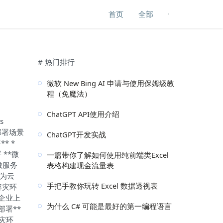
首页
全部
# 热门排行
微软 New Bing AI 申请与使用保姆级教
程（免魔法）
ChatGPT API使用介绍
s
部署场景
ChatGPT开发实战
* *
 **微
一篇带你了解如何使用纯前端类Excel
于微服务
表格构建现金流量表
华为云
手把手教你玩转 Excel 数据透视表
容灾环
企业上
为什么 C# 可能是最好的第一编程语言
署**
容灾环