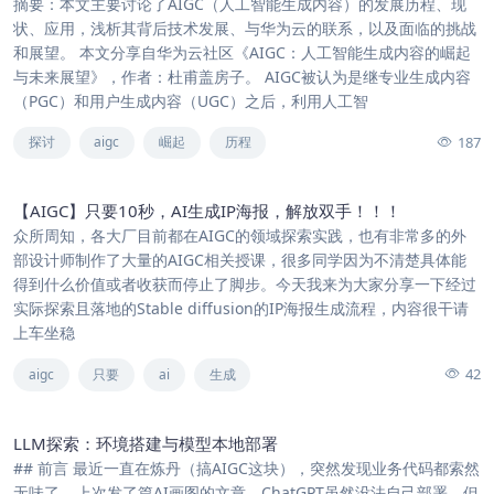
摘要：本文主要讨论了AIGC（人工智能生成内容）的发展历程、现
状、应用，浅析其背后技术发展、与华为云的联系，以及面临的挑战
和展望。 本文分享自华为云社区《AIGC：人工智能生成内容的崛起
与未来展望》，作者：杜甫盖房子。 AIGC被认为是继专业生成内容
（PGC）和用户生成内容（UGC）之后，利用人工智
187
探讨
aigc
崛起
历程
【AIGC】只要10秒，AI生成IP海报，解放双手！！！
众所周知，各大厂目前都在AIGC的领域探索实践，也有非常多的外
部设计师制作了大量的AIGC相关授课，很多同学因为不清楚具体能
得到什么价值或者收获而停止了脚步。今天我来为大家分享一下经过
实际探索且落地的Stable diffusion的IP海报生成流程，内容很干请
上车坐稳
42
aigc
只要
ai
生成
LLM探索：环境搭建与模型本地部署
## 前言 最近一直在炼丹（搞AIGC这块），突然发现业务代码都索然
无味了… 上次发了篇AI画图的文章，ChatGPT虽然没法自己部署，但