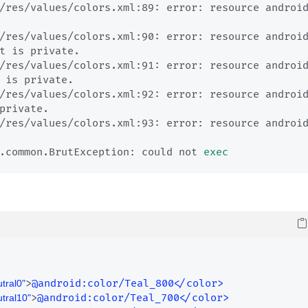
/res/values/colors.xml:89: error: resource androi
/res/values/colors.xml:90: error: resource androi
t is private.

/res/values/colors.xml:91: error: resource androi
 is private.

/res/values/colors.xml:92: error: resource androi
private.

/res/values/colors.xml:93: error: resource androi
.common.BrutException: could not 
exec
>
@android
:color/Teal_800</color>
tral0"
>
@android
:color/Teal_700</color>
tral10"