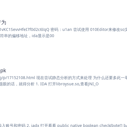
行为
1vKC1SevvHfeI7f0d2c6IqQ 密码：u1an 尝试使用 010Editor来修改so
到该字符串的偏移地址，ida显示是00
pk
adyblog/p/17152108.html 现在尝试静态分析的方式来处理 为什么还要多此
分析 1. IDA 打开libroysue.so,查看JNI_O
密码 2. jadx 打开看看 public native boolean check(byte[] bA