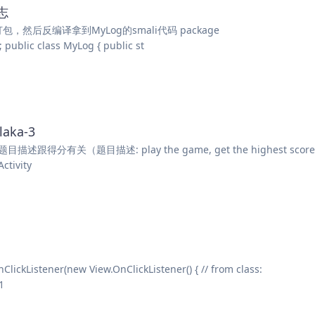
志
打包，然后反编译拿到MyLog的smali代码 package
 public class MyLog { public st
aka-3
跟得分有关（题目描述: play the game, get the highest score
ctivity
istener(new View.OnClickListener() { // from class:
1