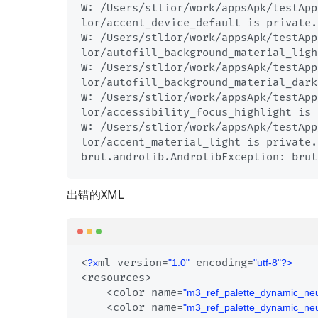
W: /Users/stlior/work/appsApk/testApp
lor/accent_device_default is private.

W: /Users/stlior/work/appsApk/testApp
lor/autofill_background_material_ligh
W: /Users/stlior/work/appsApk/testApp
lor/autofill_background_material_dark
W: /Users/stlior/work/appsApk/testApp
lor/accessibility_focus_highlight is 
W: /Users/stlior/work/appsApk/testApp
lor/accent_material_light is private.

brut.androlib.AndrolibException: brut
出错的XML
<
ml version=
 encoding=
?x
"1.0"
"utf-8"
?>
<resources>

    <color name=
"m3_ref_palette_dynamic_neu
    <color name=
"m3_ref_palette_dynamic_neu