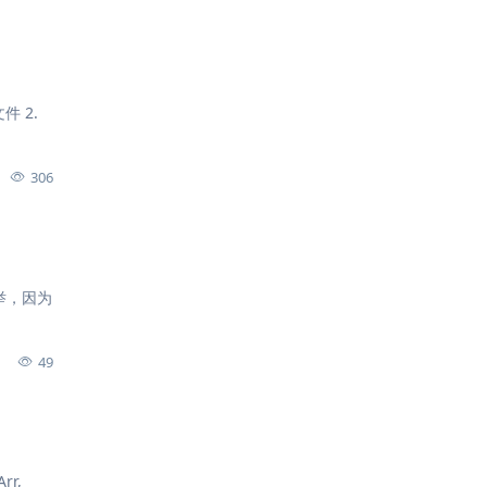
文件 2.
306
一举，因为
49
rr,