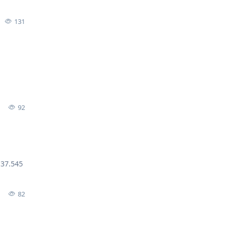
131
92
7.545
82