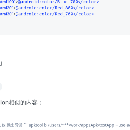
>
@android
:color/Blue_700</color>
tral100"
>
@android
:color/Red_800</color>
tral20"
>
@android
:color/Red_700</color>
tral30"
d
eption相似的内容：
异常 ``` apktool b /Users/***/work/appsApk/testApp --use-aa