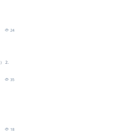
24
） 2.
35
18