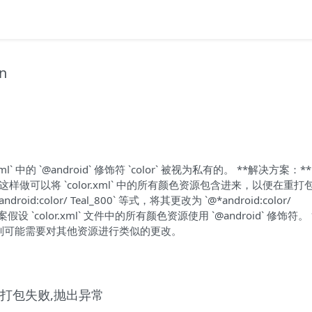
n
ml` 中的 `@android` 修饰符 `color` 被视为私有的。 **解决方案：**
droid`。这样做可以将 `color.xml` 中的所有颜色资源包含进来，以便在重
droid:color/ Teal_800` 等式，将其更改为 `@*android:color/
方案假设 `color.xml` 文件中的所有颜色资源使用 `@android` 修饰符。
文件，则可能需要对其他资源进行类似的更改。
包时,重打包失败,抛出异常