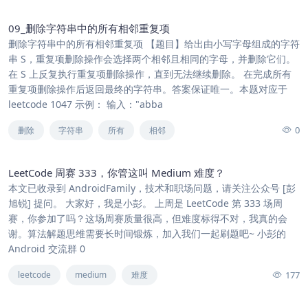
09_删除字符串中的所有相邻重复项
删除字符串中的所有相邻重复项 【题目】给出由小写字母组成的字符
串 S，重复项删除操作会选择两个相邻且相同的字母，并删除它们。
在 S 上反复执行重复项删除操作，直到无法继续删除。 在完成所有
重复项删除操作后返回最终的字符串。答案保证唯一。本题对应于
leetcode 1047 示例： 输入："abba
0
删除
字符串
所有
相邻
LeetCode 周赛 333，你管这叫 Medium 难度？
本文已收录到 AndroidFamily，技术和职场问题，请关注公众号 [彭
旭锐] 提问。 大家好，我是小彭。 上周是 LeetCode 第 333 场周
赛，你参加了吗？这场周赛质量很高，但难度标得不对，我真的会
谢。算法解题思维需要长时间锻炼，加入我们一起刷题吧~ 小彭的
Android 交流群 0
177
leetcode
medium
难度