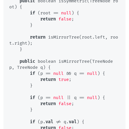
public
 boolean isSymmetric(TreeNode ro
ot) {

if
 (root == 
null
) {

return
false
;

        }

return
 isMirrorTree(root.left, roo
t.right);

    }

public
 boolean isMirrorTree(TreeNode 
p, TreeNode q) {

if
 (p == 
null
 && q == 
null
) {

return
true
;

        }

if
 (p == 
null
 || q == 
null
) {

return
false
;

        }

if
 (p.
val
 != q.
val
) {

return
false
;
