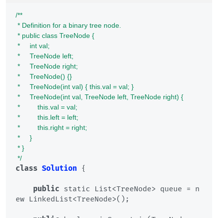
/**

 * Definition for a binary tree node.

 * public class TreeNode {

 *     int val;

 *     TreeNode left;

 *     TreeNode right;

 *     TreeNode() {}

 *     TreeNode(int val) { this.val = val; }

 *     TreeNode(int val, TreeNode left, TreeNode right) {

 *         this.val = val;

 *         this.left = left;

 *         this.right = right;

 *     }

 * }

 */
class
Solution
 {

public
 static List<TreeNode> queue = n
ew LinkedList<TreeNode>();
