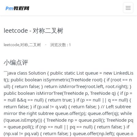
leetcode - 对称二叉树
leetcode,对称,二叉树
·
浏览次数 : 1
小编点评
```java class Solution { public static List
queue = new LinkedLis
t
(); public boolean isSymmetric(TreeNode root) { if (root == n
ull) { return false; } return isMirrorTree(root.left, root.right); }
public boolean isMirrorTree(TreeNode p, TreeNode q) { if (p =
= null &&q == null) { return true; } if (p == null || q == null) {
return false; } if (p.val != q.val) { return false; } // Left subtree
mirror the right subtree queue.offer(p); queue.offer(q); while
(!queue.isEmpty()) { TreeNode np = queue.poll(); TreeNode pq
= queue.poll(); if (np == null || pq == null) { return false; } if
(np.val != pq.val) { return false; } queue.offer(np.left); queue.o