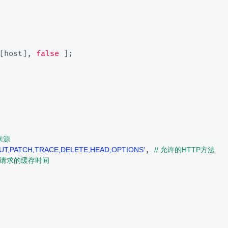
[host], 
false
 ];

来源
, 
PUT,PATCH,TRACE,DELETE,HEAD,OPTIONS'
// 允许的HTTP方法
预检请求的缓存时间