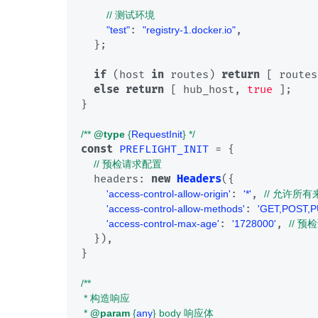
// 测试环境
: 
,

"test"
"registry-1.docker.io"
  };

if
 (host 
in
 routes) 
return
 [ routes
else
return
 [ hub_host, 
true
 ];

}

/** 
@type
 {
RequestInit
} */
const
PREFLIGHT_INIT
 = {

// 预检请求配置
headers
: 
new
Headers
({

: 
, 
'access-control-allow-origin'
'*'
// 允许所有
: 
'access-control-allow-methods'
'GET,POST,
: 
, 
'access-control-max-age'
'1728000'
// 
  }),

}

/**

 * 构造响应

 * 
@param
 {
any
} body 响应体
