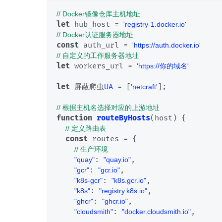
// Docker镜像仓库主机地址
let
 hub_host = 
'registry-1.docker.io'
// Docker认证服务器地址
const
 auth_url = 
'https://auth.docker.io'
// 自定义的工作服务器地址
let
 workers_url = 
'https://你的域名'
let
 屏蔽爬虫
UA
 = [
];

'netcraft'
// 根据主机名选择对应的上游地址
function
routeByHosts
(
host
) {

// 定义路由表
const
 routes = {

// 生产环境
: 
,

"quay"
"quay.io"
: 
,

"gcr"
"gcr.io"
: 
,

"k8s-gcr"
"k8s.gcr.io"
: 
,

"k8s"
"registry.k8s.io"
: 
,

"ghcr"
"ghcr.io"
: 
,

"cloudsmith"
"docker.cloudsmith.io"