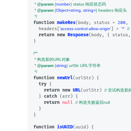
 * 
@param
 {
number
} status 响应状态码

 * 
@param
 {
Object<string, string>
} headers 响应头

 */
function
makeRes
(
body, status = 
200
, 
  headers[
] = 
'access-control-allow-origin'
'*'
/
return
new
Response
(body, { status,
}

/**

 * 构造新的URL对象

 * 
@param
 {
string
} urlStr URL字符串

 */
function
newUrl
(
urlStr
) {

try
 {

return
new
URL
(urlStr) 
// 尝试构造新
  } 
catch
 (err) {

return
null
// 构造失败返回null
  }

}

function
isUUID
(
uuid
) {
