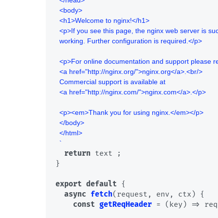
  </head>

  <body>

  <h1>Welcome to nginx!</h1>

  <p>If you see this page, the nginx web server is successfully installed and

  working. Further configuration is required.</p>

  <p>For online documentation and support please refer to

  <a href="http://nginx.org/">nginx.org</a>.<br/>

  Commercial support is available at

  <a href="http://nginx.com/">nginx.com</a>.</p>

  <p><em>Thank you for using nginx.</em></p>

  </body>

  </html>

  `
return
 text ;

}

export
default
 {

async
fetch
(
request, env, ctx
) {

const
getReqHeader
 = (
key
) => req