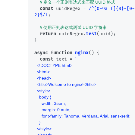
// 定义一个正则表达式来匹配 UUID 格式
const
 uuidRegex = 
/^[0-9a-f]{8}-[0-
2}$/i
;

// 使用正则表达式测试 UUID 字符串
return
 uuidRegex.
test
(uuid);

}

async
function
nginx
(
) {

const
 text = 
`

  <!DOCTYPE html>

  <html>

  <head>

  <title>Welcome to nginx!</title>

  <style>

    body {

      width: 35em;

      margin: 0 auto;

      font-family: Tahoma, Verdana, Arial, sans-serif;

    }

  </style>
