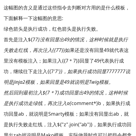
这幅图的含义是通过这些指令去判断对方用的是什么模板，
下面解释一下这幅图的意思:
绿色箭头是执行成功，红色箭头是执行失败。
首先是注入${7
7}没有回显出49的情况，这种时候就是执行
失败走红线，再次注入{{7
7}}如果还是没有回显49就代表这
里没有模板注入；如果注入{{7＊7}}回显了49代表执行成
功，继续往下走注入{{7
'7'}}，如果执行成功回显7777777说
明是jinja2模板，如果回显是49就说明是Twig模板。
然后回到最初注入${7＊7}成功回显出49的情况，这种时候
是执行成功走绿线，再次注入a{
comment*}b，如果执行成
功回显ab，就说明是Smarty模板；如果没有回显出ab，就
是执行失败走红线，注入${"z".join("ab")}，如果执行成功回
显出zab就说明是Mako模板。实际做题时也可以把指令都拿