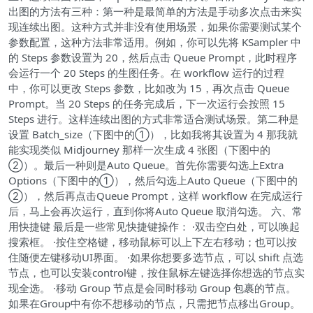
出图的方法有三种：第一种是最简单的方法是手动多次点击来实
现连续出图。这种方式并非没有使用场景，如果你需要测试某个
参数配置，这种方法非常适用。例如，你可以先将 KSampler 中
的 Steps 参数设置为 20，然后点击 Queue Prompt，此时程序
会运行一个 20 Steps 的生图任务。在 workflow 运行的过程
中，你可以更改 Steps 参数，比如改为 15，再次点击 Queue
Prompt。当 20 Steps 的任务完成后，下一次运行会按照 15
Steps 进行。这样连续出图的方式非常适合测试场景。第二种是
设置 Batch_size（下图中的①），比如我将其设置为 4 那我就
能实现类似 Midjourney 那样一次生成 4 张图（下图中的
②）。最后一种则是Auto Queue。首先你需要勾选上Extra
Options（下图中的①），然后勾选上Auto Queue（下图中的
②），然后再点击Queue Prompt，这样 workflow 在完成运行
后，马上会再次运行，直到你将Auto Queue 取消勾选。 六、常
用快捷键 最后是一些常见快捷键操作： ·双击空白处，可以唤起
搜索框。 ·按住空格键，移动鼠标可以上下左右移动；也可以按
住随便左键移动UI界面。 ·如果你想要多选节点，可以 shift 点选
节点，也可以安装control键，按住鼠标左键选择你想选的节点实
现全选。 ·移动 Group 节点是会同时移动 Group 包裹的节点。
如果在Group中有你不想移动的节点，只需把节点移出Group。