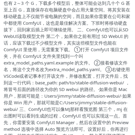
也有 2～3 个 G，下载多个模型后，整体可能会达到几十个 G 甚
至上百 G，直接保存在电脑硬盘中会占用大量空间。将其安装在
移动硬盘上不仅能节省电脑的空间，而且如果你需要在公司和家
中都使用 ComfyUI，这也是最佳解决方案。下班时将移动硬盘
拔下，回到家后插上即可继续使用。 二、ComfyUI也可以从SD
WebUI读取模型文件 第二个，如果你之前有用过 SD WebUI 的
话，应该下载过不少模型文件，其实这些模型文件也能在
ComfyUI 里使用，无需重复下载。 ①打开 ComfyUI 项目文件
夹，并在 ComfyUI 文件夹里找到一个叫
extra_model_paths.yaml.example 的文件。 ②接着修该文件
名，将这个文件名改为extra_model_paths.yaml。 ③右键使用
VSCode或者记事本打开该文件，并修改配置，打开文件后，找
到这一行代码：base_path: path/to/stable-diffusion-webui/ ，
将冒号后面的路径改为你的 SD webui 的路径。·如果你是 Mac
用户，那就可能是：Users/jimmy/stable-diffusion-webui/·如果
你是 Win 用户，那就可能是C:/Users/jimmy/stable-diffusion-
webui/ 三、ComfyUI也可以像MJ那样看预览图 第三个，mj 在
出图时可以看到生成的过程，ComfyUI 也可以实现这一点。首
先，你需要安装 ComfyUI Manager，然后在设置中的 Preview
method 选项中选择 Auto 预览方法即可。设置好后，你再进行