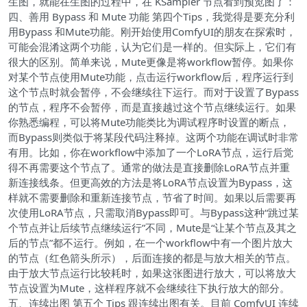
生图，就能在生图的过程中，在 KSampler 节点看到预览图了：
四、善用 Bypass 和 Mute 功能 第四个Tips，我觉得是要充分利
用Bypass 和Mute功能。刚开始使用ComfyUI的朋友在探索时，
可能会混淆这两个功能，认为它们是一样的。但实际上，它们有
很大的区别。简单来说，Mute更像是将workflow暂停。如果你
对某个节点使用Mute功能，点击运行workflow后，程序运行到
这个节点时就会暂停，不会继续往下运行。而对于设置了Bypass
的节点，程序不会暂停，而是直接越过这个节点继续运行。如果
你熟悉编程，可以将Mute功能类比为调试程序时设置的断点，
而Bypass则类似于将某段代码注释掉。这两个功能在调试时非常
有用。比如，你在workflow中添加了一个LoRA节点，运行后觉
得不再需要这个节点了。通常的做法是直接删除LoRA节点并重
新连接线条。但更高效的方法是将LoRA节点设置为Bypass，这
样就不需要删除和重新连接节点，节省了时间。如果以后需要再
次使用LoRA节点，只需取消Bypass即可。与Bypass这种“跳过某
个节点并让后续节点继续运行”不同，Mute是“让某个节点及其之
后的节点”都不运行。例如，在一个workflow中有一个图片放大
的节点（红色箭头所示），后面连接的都是与放大相关的节点。
由于放大节点运行比较耗时，如果这张图进行放大，可以将放大
节点设置为Mute，这样程序就不会继续往下执行放大的部分。
五、连续出图 第五个 Tips 跟连续出图有关。目前 ComfyUI 连续