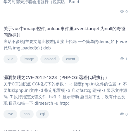
学习时都秉持着会用就行（说实话，Build
0
关于vue中image控件,onload事件里,event.target 为null的奇怪
问题探讨
废话不多说(主要文笔比较差),直接上代码 一个简单的demo,如下 vue
代码 imgLoaded(e) { deb
1
vue
image
onload
event
漏洞复现之CVE-2012-1823（PHP-CGI远程代码执行）
关于CGI知识点 CGI模式下的参数： -c 指定php.ini文件的位置 -n 不
要加载php.ini文件 -d 指定配置项 -b 启动fastcgi进程 -s 显示文件源
码 -T 执行指定次该文件 -h和-？ 显示帮助 题目如下图，没有什么发
现 目录扫描一下 dirsearch -u http:
0
cve
php
cgi