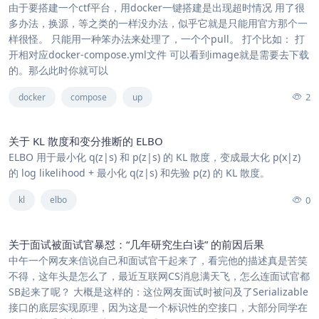
由于要搭建一个ctf平台，用docker一键搭建是出现超时情况 用了很
多办法，换源，等之类的一样没办法，似乎它就是只能用官方那个一
样很怪。 只能用一种笨办法来处理了，一个个pull。 打个比如： 打
开相对应docker-compose.yml文件 可以看到image就是需要去下载
的。那么此时你就可以
2
docker
compose
up
关于 KL 散度和变分推断的 ELBO
ELBO 用于最小化 q(z|s) 和 p(z|s) 的 KL 散度，变成最大化 p(x|z)
的 log likelihood + 最小化 q(z|s) 和先验 p(z) 的 KL 散度。
0
kl
elbo
关于面试被面试官暴怼：“几年研究生白读” 的前因后果
中午一个网友来信说自己和面试官干起来了，看完他的描述真是苦笑
不得，这年头是怎么了，最近互联网CS消息满天飞，怎么连面试官都
SB起来了呢？ 大概是这样的：这位网友面试时被问及了Serializable
接口的底层实现原理，因为这是一个标识性的空接口，大部分同学在