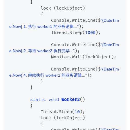
        {

            lock (lockObject)

            {

                Console.WriteLine($
"{DateTim
);

e.Now} 1. 执行 worker1 的业务逻辑..."
                Thread.Sleep(
1000
);

                Console.WriteLine($
"{DateTim
);

e.Now} 2. 等待 worker2 执行完毕..."
                Monitor.Wait(lockObject);

                Console.WriteLine($
"{DateTim
);

e.Now} 4. 继续执行 worker1 的业务逻辑..."
            }

        }

static
void
Worker2
()
        {

            Thread.Sleep(
10
);

            lock (lockObject)

            {
