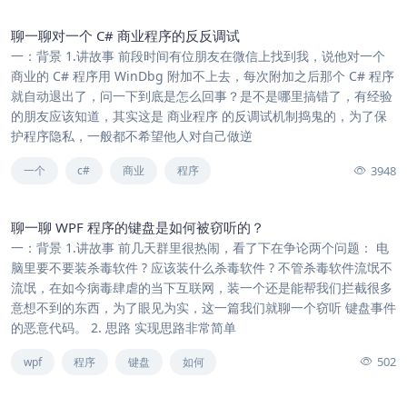
聊一聊对一个 C# 商业程序的反反调试
一：背景 1.讲故事 前段时间有位朋友在微信上找到我，说他对一个
商业的 C# 程序用 WinDbg 附加不上去，每次附加之后那个 C# 程序
就自动退出了，问一下到底是怎么回事？是不是哪里搞错了，有经验
的朋友应该知道，其实这是 商业程序 的反调试机制捣鬼的，为了保
护程序隐私，一般都不希望他人对自己做逆
3948
一个
c#
商业
程序
聊一聊 WPF 程序的键盘是如何被窃听的？
一：背景 1.讲故事 前几天群里很热闹，看了下在争论两个问题： 电
脑里要不要装杀毒软件 ? 应该装什么杀毒软件 ? 不管杀毒软件流氓不
流氓，在如今病毒肆虐的当下互联网，装一个还是能帮我们拦截很多
意想不到的东西，为了眼见为实，这一篇我们就聊一个窃听 键盘事件
的恶意代码。 2. 思路 实现思路非常简单
502
wpf
程序
键盘
如何