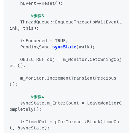
    hEvent->Reset();

//步骤3
    ThreadQueue::EnqueueThread(pWaitEventL
ink, this);

    isEnqueued = TRUE;

    PendingSync 
syncState
(walk)
;

    OBJECTREF obj = m_Monitor.GetOwningObj
ect();

    m_Monitor.IncrementTransientPrecious
();

//步骤4
    syncState.m_EnterCount = LeaveMonitorC
ompletely();

    isTimedOut = pCurThread->Block(timeOu
t, &syncState);
