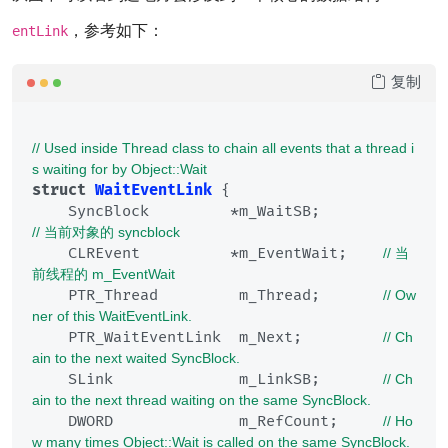
，参考如下：
entLink
复制
// Used inside Thread class to chain all events that a thread i
s waiting for by Object::Wait
struct
WaitEventLink
 {
    SyncBlock         *m_WaitSB;	   
// 当前对象的 syncblock
    CLREvent          *m_EventWait;    
// 当
前线程的 m_EventWait 
    PTR_Thread         m_Thread;       
// Ow
ner of this WaitEventLink.
    PTR_WaitEventLink  m_Next;         
// Ch
ain to the next waited SyncBlock.
    SLink              m_LinkSB;       
// Ch
ain to the next thread waiting on the same SyncBlock.
    DWORD              m_RefCount;     
// Ho
w many times Object::Wait is called on the same SyncBlock.