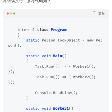
再继续执行，参考代码如下：
复制
    internal 
class
Program
    {
static
 Person lockObject = new Per
son();

static
void
Main
()
        {

            Task.Run(() => { Worker1(); 
});

            Task.Run(() => { Worker2(); 
});

            Console.ReadLine();

        }

static
void
Worker1
()