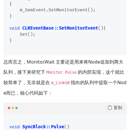
{

    m_SemEvent.SetMonitorEvent();

}

void
CLREventBase::SetMonitorEvent
()
{

    Set();

}

总而言之，Monitor.Wait 主要还是用来将Node追加到两大
队列，接下来研究下
的内部实现，这个就比
Monitor.Pulse
较简单了，无非就是在
指向的队列中提取一个Nod
m_LinkSB
e而已，核心代码如下：
复制
void
SyncBlock::Pulse
()