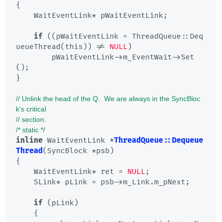
{

    WaitEventLink* pWaitEventLink;

if
 ((pWaitEventLink = ThreadQueue::Deq
ueueThread(this)) != 
NULL
)

        pWaitEventLink->m_EventWait->Set
();

}

// Unlink the head of the Q.  We are always in the SyncBloc
k's critical
// section.
/* static */
inline
 WaitEventLink *
ThreadQueue::Dequeue
Thread
(SyncBlock *psb)
{

    WaitEventLink* ret = 
NULL
;

    SLink* pLink = psb->m_Link.m_pNext;

if
 (pLink)

    {
