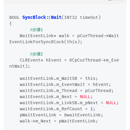
BOOL 
SyncBlock::Wait
(INT32 timeOut)
{

//步骤1
    WaitEventLink* walk = pCurThread->Wait
EventLinkForSyncBlock(this);

//步骤2
    CLREvent* hEvent = &(pCurThread->m_Eve
ntWait);

    waitEventLink.m_WaitSB = this;

    waitEventLink.m_EventWait = hEvent;

    waitEventLink.m_Thread = pCurThread;

    waitEventLink.m_Next = 
NULL
;

    waitEventLink.m_LinkSB.m_pNext = 
NULL
;

    waitEventLink.m_RefCount = 
1
;

    pWaitEventLink = &waitEventLink;

    walk->m_Next = pWaitEventLink;
