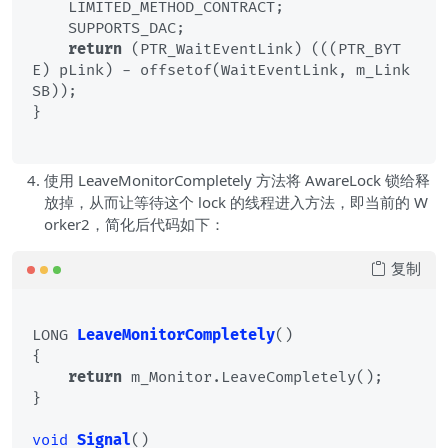
    LIMITED_METHOD_CONTRACT;

    SUPPORTS_DAC;

return
 (PTR_WaitEventLink) (((PTR_BYT
E) pLink) - offsetof(WaitEventLink, m_Link
SB));

}

使用 LeaveMonitorCompletely 方法将 AwareLock 锁给释
放掉，从而让等待这个 lock 的线程进入方法，即当前的 W
orker2，简化后代码如下：
复制
LONG 
LeaveMonitorCompletely
()
{

return
 m_Monitor.LeaveCompletely();

}

void
Signal
()