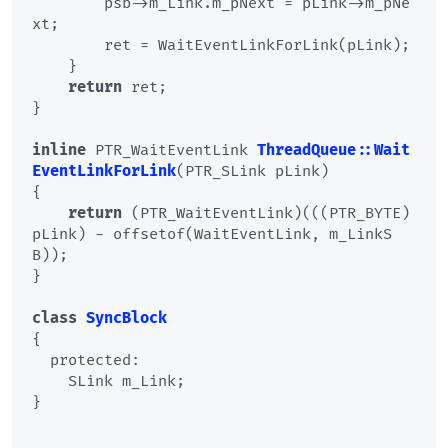
        psb->m_Link.m_pNext = pLink->m_pNe
xt;

        ret = WaitEventLinkForLink(pLink);

    }

return
 ret;

}

inline
 PTR_WaitEventLink 
ThreadQueue::Wait
EventLinkForLink
(PTR_SLink pLink)
{

return
 (PTR_WaitEventLink)(((PTR_BYTE)
pLink) - offsetof(WaitEventLink, m_LinkS
B));

}

class
SyncBlock
{
  protected:

    SLink m_Link;

}
