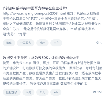
[转帖]申威-揭秘中国军方神秘全自主芯片!
http://www.ichyang.com/post/2358.html 相对于从诞生之初就处
于舆论风口浪尖的“龙芯”，中国另一款走全自主道路的芯片“申威”，
相比之下就低调得多。陆媒近日刊文试图揭秘这款由军方秘密开发的
全自主芯片。 无论是传统纸媒还是网络媒体，“申威”的曝光率比
起“龙芯”、“海思”
0
揭秘
中国军方
神秘
自主
数据交换不失控：华为云EDS，让你的数据你做主
摘要：华为云EDS在“可信、可控、可证”的框架基础上进行数据空间
的关键设计，打造数据可控交换的全栈能力。 数字社会，每时每刻都
有海量数据产生，数据也逐渐从生产过程的附属产物，逐渐成为数字
经济的关键生产要素。作为生产要素，数据只有流通起来才能产生大
规模的经济价值。 数据流通发展三部曲 数据在企业中的流
168
数据交换
不失
华为
eds