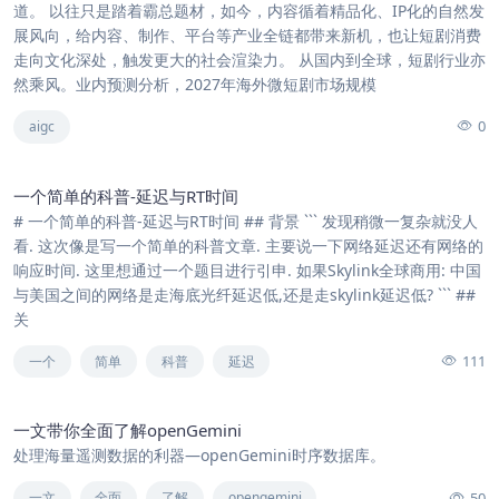
道。 以往只是踏着霸总题材，如今，内容循着精品化、IP化的自然发
展风向，给内容、制作、平台等产业全链都带来新机，也让短剧消费
走向文化深处，触发更大的社会渲染力。 从国内到全球，短剧行业亦
然乘风。业内预测分析，2027年海外微短剧市场规模
0
aigc
一个简单的科普-延迟与RT时间
# 一个简单的科普-延迟与RT时间 ## 背景 ``` 发现稍微一复杂就没人
看. 这次像是写一个简单的科普文章. 主要说一下网络延迟还有网络的
响应时间. 这里想通过一个题目进行引申. 如果Skylink全球商用: 中国
与美国之间的网络是走海底光纤延迟低,还是走skylink延迟低? ``` ##
关
111
一个
简单
科普
延迟
一文带你全面了解openGemini
处理海量遥测数据的利器—openGemini时序数据库。
50
一文
全面
了解
opengemini