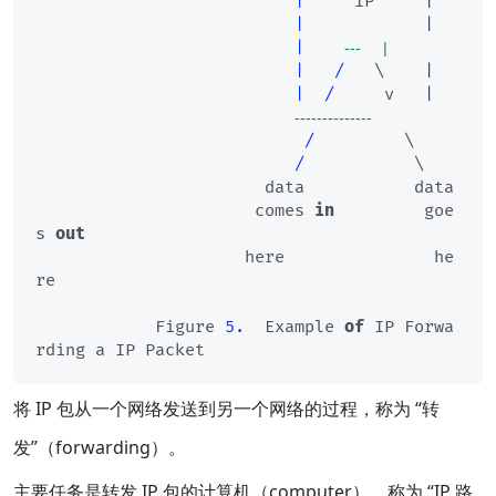
|
     IP     
|
|
|
|
---     |
|
/
   \    
|
|
/
     v   
|
--------------
/
         \

/
           \

                       data           data

                      comes 
in
         goe
s 
out
                     here               he
re

            Figure 
5.
  Example 
of
 IP Forwa
将 IP 包从一个网络发送到另一个网络的过程，称为 “转
发”（forwarding）。
主要任务是转发 IP 包的计算机（computer），称为 “IP 路