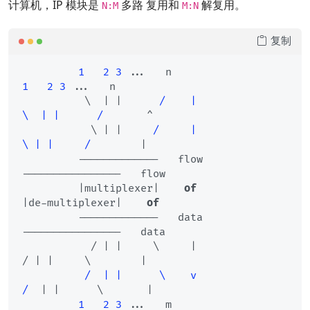
计算机，IP 模块是
多路 复用和
解复用。
N:M
M:N
复制
1
2
3
 ...   n                   
1
2
3
 ...   n

          \  | |      
/    |                
\  | |      /
       ^

           \ | |     
/     |                 
\ | |     /
        |

         -------------   flow              
----------------   flow

         |multiplexer|    
of
|de-multiplexer|    
of
         -------------   data              
----------------   data

           / | |     \     |                 
/ | |     \        |

/  | |      \    v                
/
  | |      \       |

1
2
3
 ...   m                   