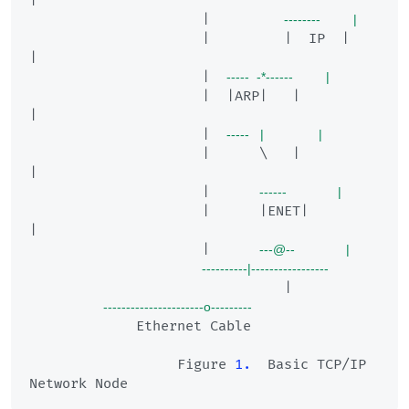
|

                     |         
--------         |
                     |         |  IP  |         
|

                     |  
-----  -*------         |
                     |  |ARP|   |               
|

                     |  
-----   |               |
                     |      \   |               
|

                     |      
------              |
                     |      |ENET|              
|

                     |      
---@--              |
----------|-----------------
                               |

----------------------o---------
             Ethernet Cable

                  Figure 
1.
  Basic TCP/IP 