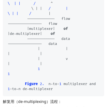
\  | |      /
       ^

           \ | |   
/       |                
\ | |     /
        |

         -------------   flow              
----------------   flow

         |multiplexer|    
of
|de-multiplexer|    
of
         -------------   data              
----------------   data

              |            |                     
|              |

              |            v                     
|              |

1
1
Figure
2.
  n-to-
1
 multiplexer and 
1
解复用（de-multiplexing）流程：