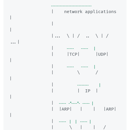
----------------------------
                |    network applications  
|

                |                          
|

                |...  \ | /  ..  \ | /  
...|

                |     
-----      -----     |
                |     |TCP|      |UDP|     
|

                |     
-----      -----     |
                |         \      /         
|

                |         
--------         |
                |         |  IP  |         
|

                |  
-----  -*----*-  -----  |
                |  |ARP|   |    |   |ARP|  
|

                |  
-----   |    |   -----  |
                |      \   |    |   /      