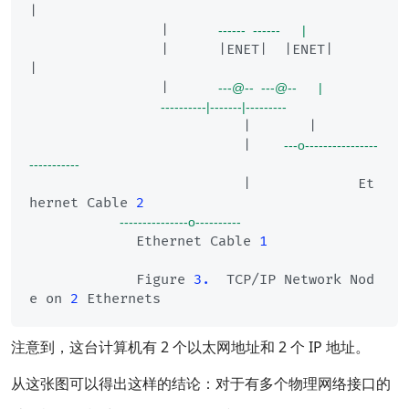
|

                |      
------  ------      |
                |      |ENET|  |ENET|      
|

                |      
---@--  ---@--      |
----------|-------|---------
                          |       |

                          |    
---o----------------
-----------
                          |             Et
hernet Cable 
2
---------------o----------
             Ethernet Cable 
1
             Figure 
3.
  TCP/IP Network Nod
e on 
2
注意到，这台计算机有 2 个以太网地址和 2 个 IP 地址。
从这张图可以得出这样的结论：对于有多个物理网络接口的