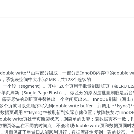
*double write**由两部分组成，一部分是InnoDB内存中的double wr
ata，系统表空间中大小为2MB，共128个连续的
end）一个段（segment）。其中120个页用于批量刷新脏页（如LRU LI
单页刷新（Single Page Flush）。 做区分的原因是批量刷脏是后
需要尽快的刷脏页并替换出一个空闲页出来。 InnoDB刷新（写出
以先顺序写入到double write buffer，并调用 **fsync()
然后数据页调用 **fsync()**被刷新到实际存储位置；故障恢复时InnoD
容，若double write页处于页断裂状态，则简单的丢弃；若数据页不一致，
age落盘与数据页落盘在不同的时间点，不会出现double write页和数据页同
问题，进而保证了重做日志能顺利进行，数据库能恢复到一致的状态。 **