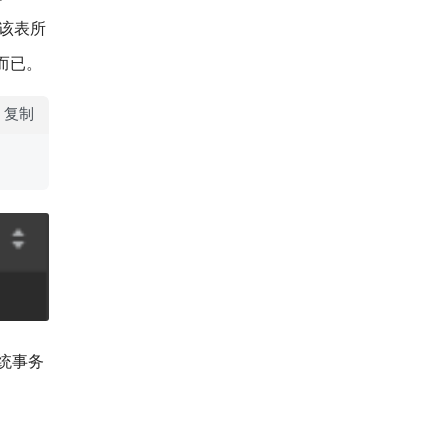
该表所
而已。
复制
统事务