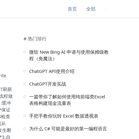
首页
全部
# 热门排行
微软 New Bing AI 申请与使用保姆级教
程（免魔法）
ChatGPT API使用介绍
ite
ChatGPT开发实战
ST刷新
台线程做
一篇带你了解如何使用纯前端类Excel
）缓冲
表格构建现金流量表
**保证
手把手教你玩转 Excel 数据透视表
B检查
则从
为什么 C# 可能是最好的第一编程语言
时发生断
3.自