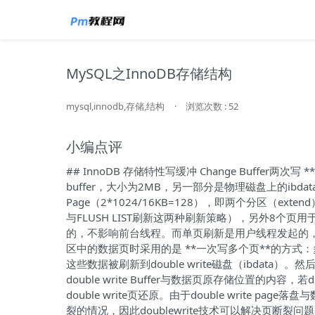
MySQL之InnoDB存储结构
mysql,innodb,存储,结构
·
浏览次数 : 52
小编点评
## InnoDB 存储特性写缓冲 Change Buffer两次写 *
buffer，大小为2MB，另一部分是物理磁盘上的ibd
Page（2*1024/16KB=128），即两个分区（ext
与FLUSH LIST刷新这两种刷新策略），另外8个页用于
的，不影响前台线程。而单页刷新是用户线程发起的，
区中的数据页时采用的是 **一次写多个页**的方式：多个页就可
这些数据被刷新到double write磁盘（ibdata）。
double write Buffer与数据页原存储位置的内
double write页还原。由于double write p
裂的情况，因此doublewrite技术可以解决页断裂