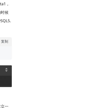
a1，
的时候
QL5.
复制
建立一