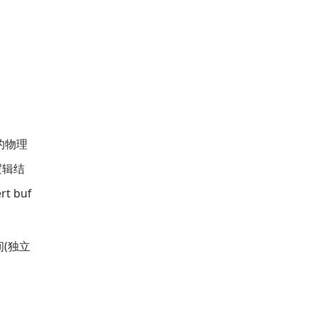
的物理
逻辑结
 buf
间(独立