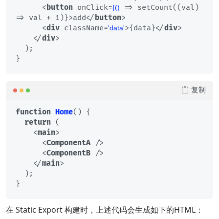
<
button
onClick
=
 =>
 setCount((val) 
{()
=> val + 1)}>add
</
button
>
<
div
className
=
>
{data}
</
div
>
'data'
</
div
>
  );

复制
function
Home
(
) {

return
 (

<
main
>
<
ComponentA
 />
<
ComponentB
 />
</
main
>
  );

在 Static Export 构建时，上述代码会生成如下的HTML：