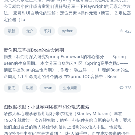
今天就给小伙伴或者童鞋们讲解和分享一下Playwright的元素定位方
法。 宏哥对UI自动化的理解：定位元素 >操作元素 >断言。 2.定位器
定位器（Lo
423
最新
出炉
系列
python
带你彻底掌握Bean的生命周期
摘要：我们将深入研究Spring Framework的核心部分——Spring
Bean的生命周期。 本文分享自华为云社区《Spring高手之路5——
彻底掌握Bean的生命周期》，作者： 砖业洋__ 。 1. 理解Bean的生
命周期 1.1 生命周期的各个阶段 在Spring IOC容器中，Bean
338
彻底
掌握
bean
生命周期
图数据挖掘：小世界网络模型和分散式搜索
哈佛大学心理学教授斯坦利·米尔格拉（Stanley Milgram）早在
1967年就做过一次连锁实验，他将一些信件交给自愿的参加者，要求
他们通过自己的熟人将信传到信封上指明的收信人手里。他发现，
296封信件中有64封最终送到了目标人物手中。而在成功传递的信件