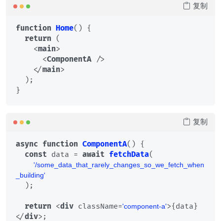
复制
function
Home
(
) {

return
 (

<
main
>
<
ComponentA
 />
</
main
>
  );

复制
async
function
ComponentA
(
) {

const
 data = 
await
fetchData
(

'/some_data_that_rarely_changes_so_we_fetch_when
_building'
  );

return
<
div
className
=
>
{data}
'component-a'
</
div
>
;
