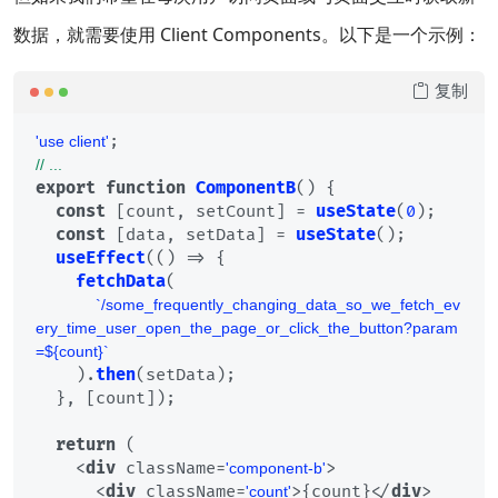
数据，就需要使用 Client Components。以下是一个示例：
复制
'use client'
// ...
export
function
ComponentB
(
) {

const
 [count, setCount] = 
useState
(
0
);

const
 [data, setData] = 
useState
();

useEffect
(
() =>
 {

fetchData
(

`/some_frequently_changing_data_so_we_fetch_ev
ery_time_user_open_the_page_or_click_the_button?param
=
${count}
`
    ).
then
(setData);

  }, [count]);

return
 (

<
div
className
=
>
'component-b'
<
div
className
=
>
{count}
</
div
>
'count'