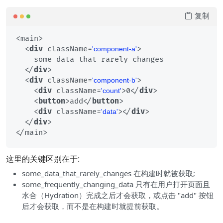
复制
<main>

<
div
className
=
>
'component-a'
    some data that rarely changes

</
div
>
<
div
className
=
>
'component-b'
<
div
className
=
>
0
</
div
>
'count'
<
button
>
add
</
button
>
<
div
className
=
>
</
div
>
'data'
</
div
>
这里的关键区别在于:
some_data_that_rarely_changes 在构建时就被获取;
some_frequently_changing_data 只有在用户打开页面且
水合（Hydration）完成之后才会获取，或点击 "add" 按钮
后才会获取，而不是在构建时就提前获取。