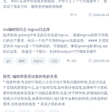
元。 Nico 从高中毕业就开始创业，大学只上了一个月就退学了，他
尝试了很多方向，最终坚持做跨境电商
0
2024-04-24
Go编程快闪之 logrus日志库
战术卧倒 golang中常见的日志包是logrus， 根据logrus的胚子和我
们的生产要求，给出一个生产可用的logrus实践姿势。 #### 主谓宾
定状补 logrus是一个结构化的、可插拔的、兼容golang标准log api
的日志库。 快速过一下能力 - 支持对output=TTY增加关键字
202
2023-05-24
go
编程
logrus
日志
探究: 编程和英语试卷的奇妙关系
* 很多时候,专业的计算机人士在讨论计算机问题的时候,总在讨论这
个实现的原理是什么,这个如何实现,如何更好地实现,如果榨干计算机
硬件的性能来实现某个功能活着需求,但是,对于跨学科,跨领域的问题,
却很少讨论和涉及,如果你问他们,他们多半会敷衍的回答,没有这样的
需求,没有这样的场景. * 其实计算机本身