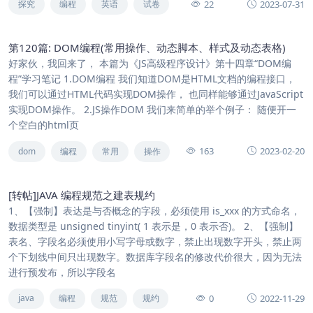
22
2023-07-31
探究
编程
英语
试卷
第120篇: DOM编程(常用操作、动态脚本、样式及动态表格)
好家伙，我回来了， 本篇为《JS高级程序设计》第十四章“DOM编
程”学习笔记 1.DOM编程 我们知道DOM是HTML文档的编程接口，
我们可以通过HTML代码实现DOM操作， 也同样能够通过JavaScript
实现DOM操作。 2.JS操作DOM 我们来简单的举个例子： 随便开一
个空白的html页
163
2023-02-20
dom
编程
常用
操作
[转帖]JAVA 编程规范之建表规约
1、【强制】表达是与否概念的字段，必须使用 is_xxx 的方式命名，
数据类型是 unsigned tinyint( 1 表示是，0 表示否)。 2、【强制】
表名、字段名必须使用小写字母或数字，禁止出现数字开头，禁止两
个下划线中间只出现数字。数据库字段名的修改代价很大，因为无法
进行预发布，所以字段名
0
2022-11-29
java
编程
规范
规约