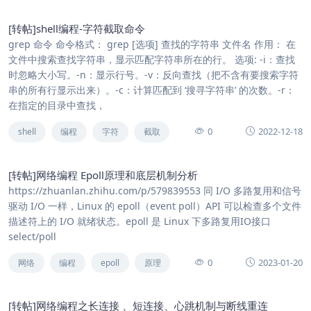
[转帖]shell编程-字符截取命令
grep 命令 命令格式： grep [选项] 查找的字符串 文件名 作用： 在
文件中搜索查找字符串，显示匹配字符串所在的行。 选项: -i：查找
时忽略大小写。-n：显示行号。-v：反向查找（把不含有要搜索字符
串的所有行显示出来）。-c：计算匹配到 ‘搜寻字符串’ 的次数。-r：
在指定的目录中查找，
0
2022-12-18
shell
编程
字符
截取
[转帖]网络编程 Epoll原理和底层机制分析
https://zhuanlan.zhihu.com/p/579839553 同 I/O 多路复用和信号
驱动 I/O 一样，Linux 的 epoll（event poll）API 可以检查多个文件
描述符上的 I/O 就绪状态。epoll 是 Linux 下多路复用IO接口
select/poll
0
2023-01-20
网络
编程
epoll
原理
[转帖]网络编程之长连接 、短连接、心跳机制与断线重连