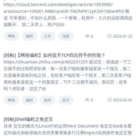
https://cloud.tencent.com/developer/article/1953996?
areaSource=104001.94&traceId=7WZNP412yK3vh7ebw4th0 概
述 可承遇到，不知什么原因，一个夜晚，机房中，大片的远程调用连
接断开。 第二天早上，用户访问
0
2023-01-25
网络
编程
之长
连接
[转帖]【网络编程】如何提升TCP四次挥手的性能？
https://zhuanlan.zhihu.com/p/602231255 面试官：请描述一下三
次握手的过程吧求职者：第一次客户端给服务端发送一个报文，第二
次是服务器收到包之后，也给客户端应答一个报文，第三次是客户端
再给服务器发送一个回复报文，TCP 三次握手成功。面试官：还有
吗？求职者：说完了哈
0
2023-02-01
网络
编程
如何
提升
[转帖]Shell编程之免交互
目录 交互的概念与Linux中的运用Here Document 免交互tee命令重
定向输出加标准输出支持变量替换多行注释Expect实例操作免交互预